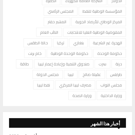
الدولار
الشركة العامة للكهرباء
الكفرة
المؤسسة الوطنية للنفط
المجلس الرئاسي
المركز الوطني للأرصاد الجوية
المشير حفتر
المفوضية الوطنية العليا للانتخابات
النائب العام
الهجرة غير الشرعية
بنغازي
تركيا
حالة الطقس
حكومة الوحدة
حكومة الوحدة الوطنية
خام برنت
درنة
سرت
صندوق التنمية وإعادة إعمار ليبيا
طاقة
طرابلس
عقيلة صالح
ليبيا
مجلس الدولة
مجلس النواب
مصرف ليبيا المركزي
نفط ليبيا
وزارة الداخلية
وزارة الصحة
أخبار هذا الشهر