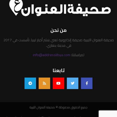
من نحن
صحيفة العنوان الليبية صحيفة إلكترونية تعني بنشر أخبار ليبيا. تأسست في 2017
في مدينة بنغازي.
لمراسلتنا:
info@addresslibya.com
تابعنا
جميع الحقوق محفوظة © صحيفة العنوان الليبية