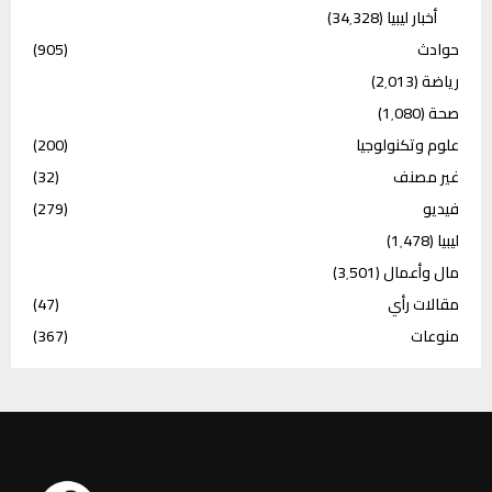
أخبار ليبيا
(34٬328)
حوادث
(905)
رياضة
(2٬013)
صحة
(1٬080)
علوم وتكنولوجيا
(200)
غير مصنف
(32)
فيديو
(279)
ليبيا
(1٬478)
مال وأعمال
(3٬501)
مقالات رأي
(47)
منوعات
(367)