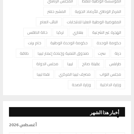
المؤسسة الوطنية للنفط
المجلس الرئاسي
المركز الوطني للأرصاد الجوية
المشير حفتر
المفوضية الوطنية العليا للانتخابات
النائب العام
الهجرة غير الشرعية
بنغازي
تركيا
حالة الطقس
حكومة الوحدة
حكومة الوحدة الوطنية
خام برنت
درنة
سرت
صندوق التنمية وإعادة إعمار ليبيا
طاقة
طرابلس
عقيلة صالح
ليبيا
مجلس الدولة
مجلس النواب
مصرف ليبيا المركزي
نفط ليبيا
وزارة الداخلية
وزارة الصحة
أخبار هذا الشهر
أغسطس 2026