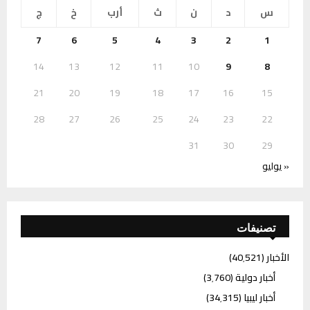
س
د
ن
ث
أرب
خ
ج
7
6
5
4
3
2
1
14
13
12
11
10
9
8
21
20
19
18
17
16
15
28
27
26
25
24
23
22
31
30
29
« يوليو
تصنيفات
الأخبار
(40٬521)
أخبار دولية
(3٬760)
أخبار ليبيا
(34٬315)