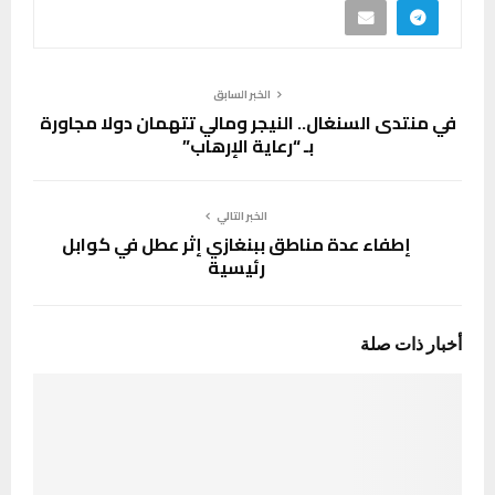
الخبر السابق
في منتدى السنغال.. النيجر ومالي تتهمان دولا مجاورة
بـ “رعاية الإرهاب”
الخبر التالي
إطفاء عدة مناطق ببنغازي إثر عطل في كوابل
رئيسية
أخبار ذات صلة