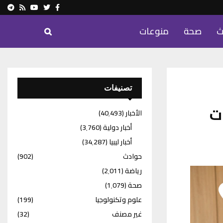
ram
Youtube
Rss
Twitter
Facebook
ث
صحة
منوعات
تصنيفات
ات
الأخبار
(40٬493)
أخبار دولية
(3٬760)
أخبار ليبيا
(34٬287)
حوادث
(902)
رياضة
(2٬011)
صحة
(1٬079)
علوم وتكنولوجيا
(199)
غير مصنف
(32)