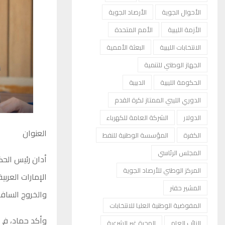
الأحوال الجوية
الأرصاد الجوية
الأزمة الليبية
الأمم المتحدة
الانتخابات الليبية
البعثة الأممية
الجهاز الوطني للتنمية
الحكومة الليبية
الدبيبة
الدوري الليبي الممتاز لكرة القدم
الدولار
الشركة العامة للكهرباء
العنوان
الكفرة
المؤسسة الوطنية للنفط
المجلس الرئاسي
أدان رئيس الحكو
المركز الوطني للأرصاد الجوية
الإمارات العربي
المشير حفتر
والخروج السافر
المفوضية الوطنية العليا للانتخابات
وأكد حماد، في 
النائب العام
الهجرة غير الشرعية