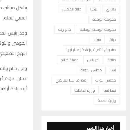
بشكل مباشر، مش
بنغازي
تركيا
حالة الطقس
العربي برمته.
حكومة الوحدة
حكومة الوحدة الوطنية
خام برنت
وحذر رئيس الحك
درنة
سرت
الفوضى والتوتر
صندوق التنمية وإعادة إعمار ليبيا
النهج التصعيدي
طاقة
طرابلس
عقيلة صالح
وفي ختام بيانه
ليبيا
مجلس الدولة
عُمان، مؤكداً 
مجلس النواب
مصرف ليبيا المركزي
أو سيادة أراضي
نفط ليبيا
وزارة الداخلية
وزارة الصحة
أخبار هذا الشهر