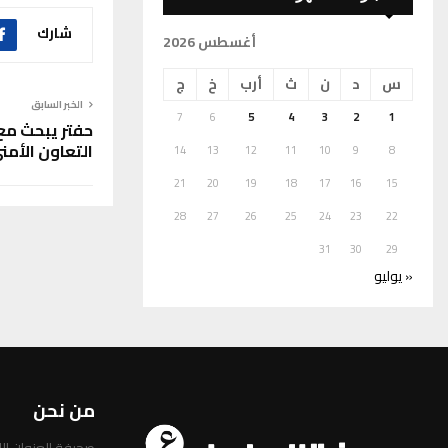
شارك
أغسطس 2026
س
د
ن
ث
أرب
خ
ج
الخبر السابق
7
6
5
4
3
2
1
حفتر يبحث مع 
التعاون الأمن
14
13
12
11
10
9
8
21
20
19
18
17
16
15
28
27
26
25
24
23
22
31
30
29
« يوليو
من نحن