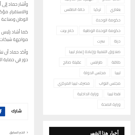
وأشار حماد إلى أ
بنغازي
تركيا
حالة الطقس
والاستقرار، مؤكد
الوطن وصناعة م
حكومة الوحدة
حكومة الوحدة الوطنية
خام برنت
كما أشاد رئيس ا
مواجهة شبكات ال
درنة
سرت
وأكد حماد أن نش
صندوق التنمية وإعادة إعمار ليبيا
دور في حماية ال
طاقة
طرابلس
عقيلة صالح
ليبيا
مجلس الدولة
مجلس النواب
مصرف ليبيا المركزي
نفط ليبيا
وزارة الداخلية
وزارة الصحة
شارك
الخبر السابق
أخبار هذا الشهر