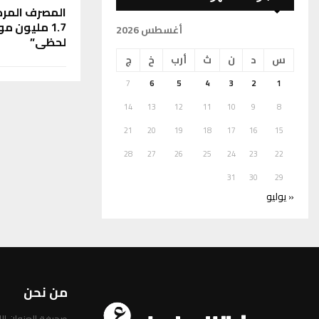
المصرف المرك
1.7 مليون 
أغسطس 2026
لحظي”
س
د
ن
ث
أرب
خ
ج
7
6
5
4
3
2
1
14
13
12
11
10
9
8
21
20
19
18
17
16
15
28
27
26
25
24
23
22
31
30
29
« يوليو
من نحن