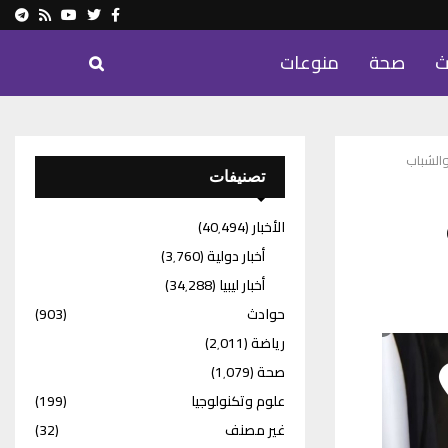
ram
Youtube
Rss
Twitter
Facebook
ث
صحة
منوعات
الشباب
تصنيفات
الأخبار
(40٬494)
أخبار دولية
(3٬760)
أخبار ليبيا
(34٬288)
حوادث
(903)
رياضة
(2٬011)
صحة
(1٬079)
علوم وتكنولوجيا
(199)
غير مصنف
(32)