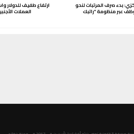
زي: بدء صرف المرتبات لنحو
ارتفاع طفيف للدولار وا
موظف عبر منظومة “راتبك
العملات الأجنبية