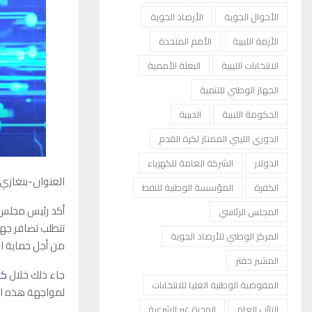
الأحوال الجوية
الأرصاد الجوية
الأزمة الليبية
الأمم المتحدة
الانتخابات الليبية
البعثة الأممية
الجهاز الوطني للتنمية
الحكومة الليبية
الدبيبة
الدوري الليبي الممتاز لكرة القدم
الدولار
الشركة العامة للكهرباء
العنوان-بنغازي
الكفرة
المؤسسة الوطنية للنفط
أكد رئيس مجلس 
المجلس الرئاسي
تتطلب تضافر جهو
المركز الوطني للأرصاد الجوية
من أجل حماية ال
المشير حفتر
جاء ذلك خلال
كل
المفوضية الوطنية العليا للانتخابات
لمواجهة هذه الآ
النائب العام
الهجرة غير الشرعية