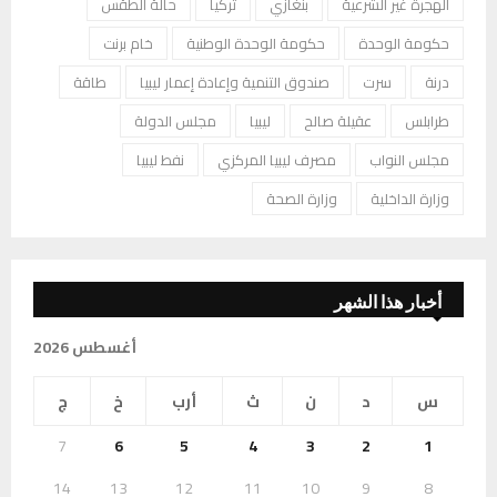
الهجرة غير الشرعية
بنغازي
تركيا
حالة الطقس
حكومة الوحدة
حكومة الوحدة الوطنية
خام برنت
درنة
سرت
صندوق التنمية وإعادة إعمار ليبيا
طاقة
طرابلس
عقيلة صالح
ليبيا
مجلس الدولة
مجلس النواب
مصرف ليبيا المركزي
نفط ليبيا
وزارة الداخلية
وزارة الصحة
أخبار هذا الشهر
أغسطس 2026
س
د
ن
ث
أرب
خ
ج
7
6
5
4
3
2
1
14
13
12
11
10
9
8