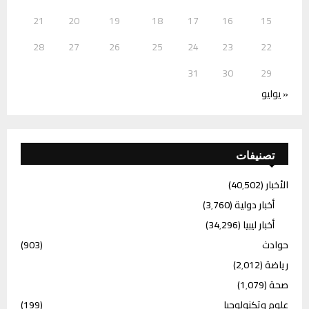
21
20
19
18
17
16
15
28
27
26
25
24
23
22
31
30
29
« يوليو
تصنيفات
الأخبار
(40٬502)
أخبار دولية
(3٬760)
أخبار ليبيا
(34٬296)
حوادث
(903)
رياضة
(2٬012)
صحة
(1٬079)
علوم وتكنولوجيا
(199)