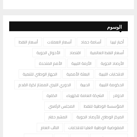
الوسوم
أخبار ليبيا
أسامة حماد
أسعار العملات
أسعار النفط
أسعار النفط العالمية
اقتصاد
الأحوال الجوية
الأرصاد الجوية
الأزمة الليبية
الأمم المتحدة
الانتخابات الليبية
البعثة الأممية
الجهاز الوطني للتنمية
الحكومة الليبية
الدبيبة
الدوري الليبي الممتاز لكرة القدم
الدولار
الشركة العامة للكهرباء
الكفرة
المؤسسة الوطنية للنفط
المجلس الرئاسي
المركز الوطني للأرصاد الجوية
المشير حفتر
المفوضية الوطنية العليا للانتخابات
النائب العام