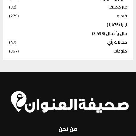
غير مصنف
(32)
فيديو
(279)
ليبيا
(1٬476)
مال وأعمال
(3٬498)
مقالات رأي
(47)
منوعات
(367)
من نحن