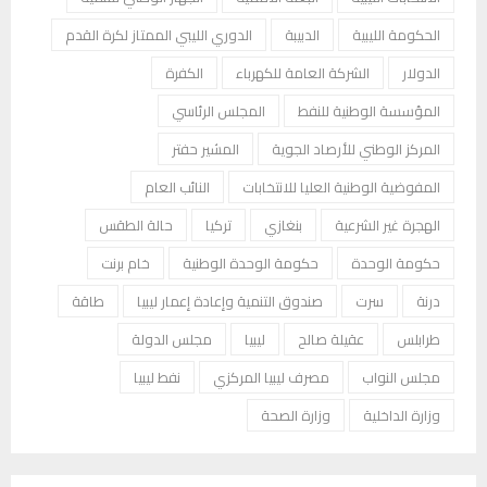
الحكومة الليبية
الدبيبة
الدوري الليبي الممتاز لكرة القدم
الدولار
الشركة العامة للكهرباء
الكفرة
المؤسسة الوطنية للنفط
المجلس الرئاسي
المركز الوطني للأرصاد الجوية
المشير حفتر
المفوضية الوطنية العليا للانتخابات
النائب العام
الهجرة غير الشرعية
بنغازي
تركيا
حالة الطقس
حكومة الوحدة
حكومة الوحدة الوطنية
خام برنت
درنة
سرت
صندوق التنمية وإعادة إعمار ليبيا
طاقة
طرابلس
عقيلة صالح
ليبيا
مجلس الدولة
مجلس النواب
مصرف ليبيا المركزي
نفط ليبيا
وزارة الداخلية
وزارة الصحة