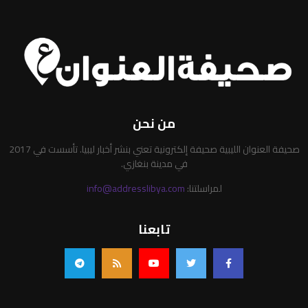
من نحن
صحيفة العنوان الليبية صحيفة إلكترونية تعني بنشر أخبار ليبيا. تأسست في 2017
في مدينة بنغازي.
لمراسلتنا:
info@addresslibya.com
تابعنا