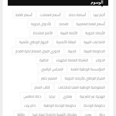
الوسوم
أخبار ليبيا
أسامة حماد
أسعار العملات
أسعار النفط
أسعار النفط العالمية
اقتصاد
الأحوال الجوية
الأرصاد الجوية
الأزمة الليبية
الأمم المتحدة
الانتخابات الليبية
البعثة الأممية
الجهاز الوطني للتنمية
الحكومة الليبية
الدبيبة
الدوري الليبي الممتاز لكرة القدم
الدولار
الشركة العامة للكهرباء
الكفرة
المؤسسة الوطنية للنفط
المجلس الرئاسي
المركز الوطني للأرصاد الجوية
المشير حفتر
المفوضية الوطنية العليا للانتخابات
النائب العام
الهجرة غير الشرعية
بنغازي
تركيا
حالة الطقس
حكومة الوحدة
حكومة الوحدة الوطنية
خام برنت
درنة
سرت
صندوق التنمية وإعادة إعمار ليبيا
طاقة