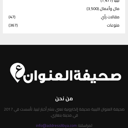
ليبيا
(1٬477)
مال وأعمال
(3٬500)
مقالات رأي
(47)
منوعات
(367)
من نحن
صحيفة العنوان الليبية صحيفة إلكترونية تعني بنشر أخبار ليبيا. تأسست في 2017
في مدينة بنغازي.
لمراسلتنا:
info@addresslibya.com