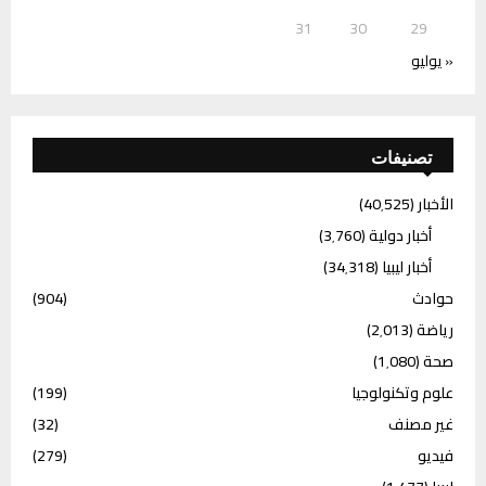
31
30
29
« يوليو
تصنيفات
الأخبار
(40٬525)
أخبار دولية
(3٬760)
أخبار ليبيا
(34٬318)
حوادث
(904)
رياضة
(2٬013)
صحة
(1٬080)
علوم وتكنولوجيا
(199)
غير مصنف
(32)
فيديو
(279)