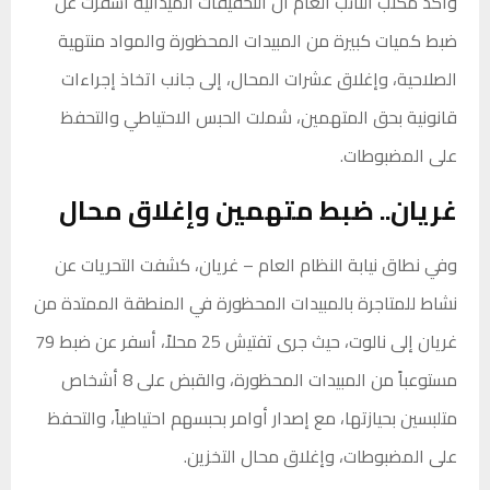
وأكد مكتب النائب العام أن التحقيقات الميدانية أسفرت عن
ضبط كميات كبيرة من المبيدات المحظورة والمواد منتهية
الصلاحية، وإغلاق عشرات المحال، إلى جانب اتخاذ إجراءات
قانونية بحق المتهمين، شملت الحبس الاحتياطي والتحفظ
على المضبوطات.
غريان.. ضبط متهمين وإغلاق محال
وفي نطاق نيابة النظام العام – غريان، كشفت التحريات عن
نشاط للمتاجرة بالمبيدات المحظورة في المنطقة الممتدة من
غريان إلى نالوت، حيث جرى تفتيش 25 محلاً، أسفر عن ضبط 79
مستوعباً من المبيدات المحظورة، والقبض على 8 أشخاص
متلبسين بحيازتها، مع إصدار أوامر بحبسهم احتياطياً، والتحفظ
على المضبوطات، وإغلاق محال التخزين.