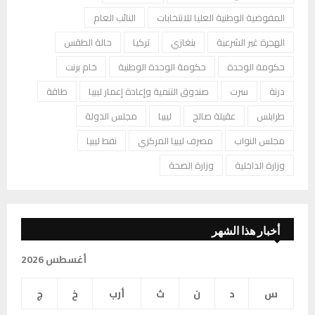
المفوضية الوطنية العليا للانتخابات
النائب العام
الهجرة غير الشرعية
بنغازي
تركيا
حالة الطقس
حكومة الوحدة
حكومة الوحدة الوطنية
خام برنت
درنة
سرت
صندوق التنمية وإعادة إعمار ليبيا
طاقة
طرابلس
عقيلة صالح
ليبيا
مجلس الدولة
مجلس النواب
مصرف ليبيا المركزي
نفط ليبيا
وزارة الداخلية
وزارة الصحة
أخبار هذا الشهر
أغسطس 2026
س
د
ن
ث
أرب
خ
ج