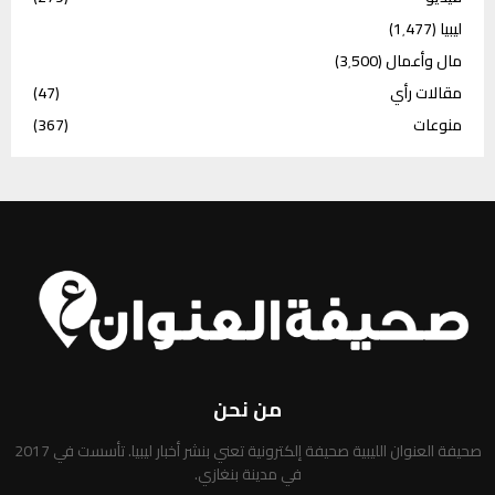
ليبيا
(1٬477)
مال وأعمال
(3٬500)
مقالات رأي
(47)
منوعات
(367)
من نحن
صحيفة العنوان الليبية صحيفة إلكترونية تعني بنشر أخبار ليبيا. تأسست في 2017
في مدينة بنغازي.