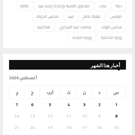
درنة
سرت
صندوق التنمية وإعادة إعمار ليبيا
طاقة
طرابلس
عقيلة صالح
ليبيا
مجلس الدولة
مجلس النواب
مصرف ليبيا المركزي
نفط ليبيا
وزارة الداخلية
وزارة الصحة
أخبار هذا الشهر
أغسطس 2026
س
د
ن
ث
أرب
خ
ج
7
6
5
4
3
2
1
14
13
12
11
10
9
8
21
20
19
18
17
16
15