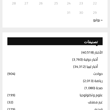
28
27
26
25
24
23
22
31
30
29
« يوليو
تصنيفات
الأخبار
(40٬518)
أخبار دولية
(3٬760)
أخبار ليبيا
(34٬312)
حوادث
(904)
رياضة
(2٬013)
صحة
(1٬080)
علوم وتكنولوجيا
(199)
غير مصنف
(32)
فيديو
(279)