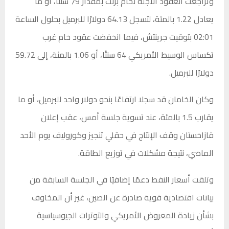
وتراجعت العقود الآجلة لخام برنت بمقدار 79 سنتًا، أو ما
يعادل 1.22 بالمئة، لتسجل 64.13 دولارًا للبرميل بحلول الساعة
02:01 بتوقيت جرينتش، فيما انخفضت عقود خام غرب
تكساس الوسيط الأمريكي 64 سنتًا، أو 1.06 بالمئة، إلى 59.72
دولارًا للبرميل.
وكان الخامان قد سجلا ارتفاعًا بنحو دولار واحد للبرميل، أو ما
يقارب 1.5 بالمئة، عند تسوية جلسة أمس، عقب إعلان
قازاخستان وقف الإنتاج في حقلي تنجيز وكوروليف يوم الأحد
الماضي، نتيجة مشكلات في توزيع الطاقة.
وتلقت أسعار النفط دعمًا إضافيًا في الجلسة السابقة من
بيانات اقتصادية قوية صادرة عن الصين، غير أن المخاوف
بشأن زيادة المعروض الأمريكي والتوترات الجيوسياسية