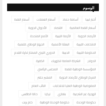
الوسوم
أخبار ليبيا
أسامة حماد
أسعار العملات
أسعار النفط
أسعار النفط العالمية
اقتصاد
الأحوال الجوية
الأرصاد الجوية
الأزمة الليبية
الأمم المتحدة
الانتخابات الليبية
البعثة الأممية
الجهاز الوطني للتنمية
الحكومة الليبية
الدبيبة
الدوري الليبي الممتاز لكرة القدم
الدولار
الشركة العامة للكهرباء
الكفرة
المؤسسة الوطنية للنفط
المجلس الرئاسي
المركز الوطني للأرصاد الجوية
المشير حفتر
المفوضية الوطنية العليا للانتخابات
النائب العام
الهجرة غير الشرعية
بنغازي
تركيا
حالة الطقس
حكومة الوحدة
حكومة الوحدة الوطنية
خام برنت