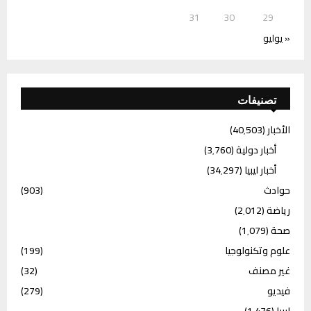
31
30
29
« يوليو
تصنيفات
الأخبار
(40٬503)
أخبار دولية
(3٬760)
أخبار ليبيا
(34٬297)
حوادث
(903)
رياضة
(2٬012)
صحة
(1٬079)
علوم وتكنولوجيا
(199)
غير مصنف
(32)
فيديو
(279)
ليبيا
(1٬476)