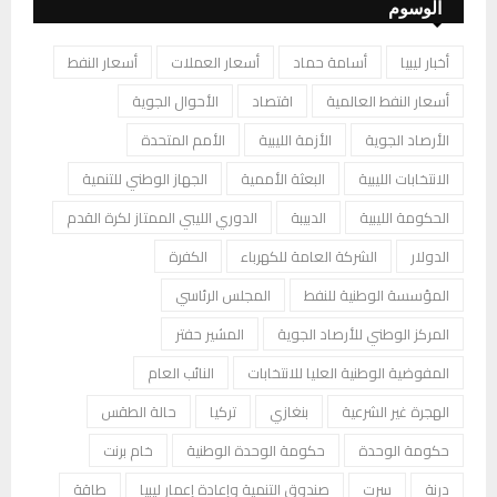
الوسوم
أخبار ليبيا
أسامة حماد
أسعار العملات
أسعار النفط
أسعار النفط العالمية
اقتصاد
الأحوال الجوية
الأرصاد الجوية
الأزمة الليبية
الأمم المتحدة
الانتخابات الليبية
البعثة الأممية
الجهاز الوطني للتنمية
الحكومة الليبية
الدبيبة
الدوري الليبي الممتاز لكرة القدم
الدولار
الشركة العامة للكهرباء
الكفرة
المؤسسة الوطنية للنفط
المجلس الرئاسي
المركز الوطني للأرصاد الجوية
المشير حفتر
المفوضية الوطنية العليا للانتخابات
النائب العام
الهجرة غير الشرعية
بنغازي
تركيا
حالة الطقس
حكومة الوحدة
حكومة الوحدة الوطنية
خام برنت
درنة
سرت
صندوق التنمية وإعادة إعمار ليبيا
طاقة