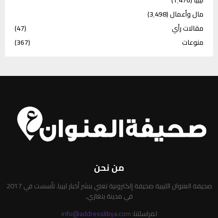
مال وأعمال
(3٬498)
مقالات رأي
(47)
منوعات
(367)
من نحن
صحيفة العنوان الليبية صحيفة إلكترونية تعني بنشر أخبار ليبيا. تأسست في 2017
في مدينة بنغازي.
لمراسلتنا:
info@addresslibya.com