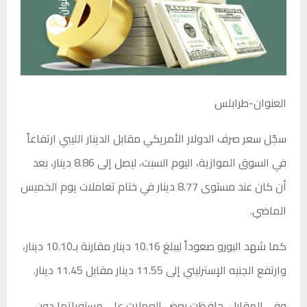
العنوان-طرابلس
سجّل سعر صرف الدولار الأمريكي مقابل الدينار الليبي ارتفاعاً
في السوق الموازية، اليوم السبت، ليصل إلى 8.86 دينار، بعد
أن كان عند مستوى 8.77 دينار في ختام تعاملات يوم الخميس
الماضي.
كما شهد اليورو صعوداً ليبلغ 10.16 دينار مقارنة بـ10.10 دينار،
وارتفع الجنيه الإسترليني إلى 11.55 دينار مقابل 11.45 دينار.
وفي المقابل، حافظت بعض العملات على مستوياتها دون