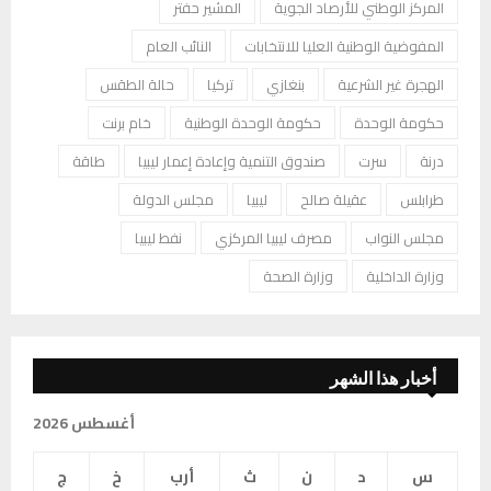
المركز الوطني للأرصاد الجوية
المشير حفتر
المفوضية الوطنية العليا للانتخابات
النائب العام
الهجرة غير الشرعية
بنغازي
تركيا
حالة الطقس
حكومة الوحدة
حكومة الوحدة الوطنية
خام برنت
درنة
سرت
صندوق التنمية وإعادة إعمار ليبيا
طاقة
طرابلس
عقيلة صالح
ليبيا
مجلس الدولة
مجلس النواب
مصرف ليبيا المركزي
نفط ليبيا
وزارة الداخلية
وزارة الصحة
أخبار هذا الشهر
أغسطس 2026
س
د
ن
ث
أرب
خ
ج