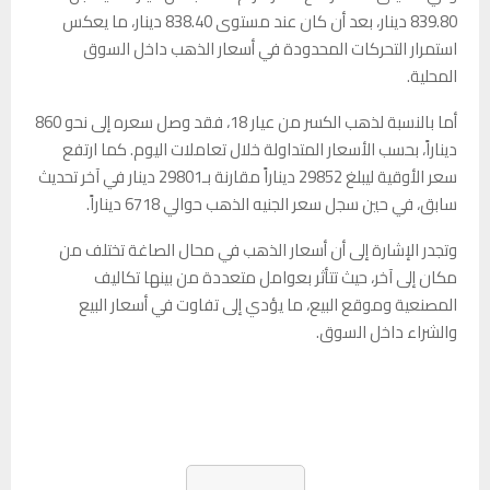
839.80 دينار، بعد أن كان عند مستوى 838.40 دينار، ما يعكس
استمرار التحركات المحدودة في أسعار الذهب داخل السوق
المحلية.
أما بالنسبة لذهب الكسر من عيار 18، فقد وصل سعره إلى نحو 860
ديناراً، بحسب الأسعار المتداولة خلال تعاملات اليوم. كما ارتفع
سعر الأوقية ليبلغ 29852 ديناراً مقارنة بـ29801 دينار في آخر تحديث
سابق، في حين سجل سعر الجنيه الذهب حوالي 6718 ديناراً.
وتجدر الإشارة إلى أن أسعار الذهب في محال الصاغة تختلف من
مكان إلى آخر، حيث تتأثر بعوامل متعددة من بينها تكاليف
المصنعية وموقع البيع، ما يؤدي إلى تفاوت في أسعار البيع
والشراء داخل السوق.