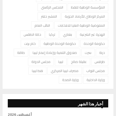
المؤسسة الوطنية للنفط
المجلس الرئاسي
المركز الوطني للأرصاد الجوية
المشير حفتر
المفوضية الوطنية العليا للانتخابات
النائب العام
الهجرة غير الشرعية
بنغازي
تركيا
حالة الطقس
حكومة الوحدة
حكومة الوحدة الوطنية
خام برنت
درنة
سرت
صندوق التنمية وإعادة إعمار ليبيا
طاقة
طرابلس
عقيلة صالح
ليبيا
مجلس الدولة
مجلس النواب
مصرف ليبيا المركزي
نفط ليبيا
وزارة الداخلية
وزارة الصحة
أخبار هذا الشهر
أغسطس 2026