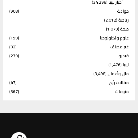
أخبار ليبيا
(34٬298)
حوادث
(903)
رياضة
(2٬012)
صحة
(1٬079)
علوم وتكنولوجيا
(199)
غير مصنف
(32)
فيديو
(279)
ليبيا
(1٬476)
مال وأعمال
(3٬498)
مقالات رأي
(47)
منوعات
(367)