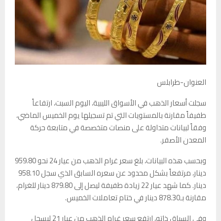
العنوان-طرابلس
سجلت أسعار الذهب في الأسواق الليبية، اليوم السبت، ارتفاعاً
طفيفاً مقارنة بالمستويات التي تم تسجيلها يوم الخميس الماضي،
وفقاً لبيانات متداولة على منصات متخصصة في متابعة حركة
المعدن الأصفر.
وبحسب هذه البيانات، بلغ سعر غرام الذهب من عيار 24 نحو 959.80
دينار، مرتفعاً بشكل محدود عن سعره السابق الذي سجل 958.10
دينار. كما شهد عيار 22 زيادة طفيفة ليصل إلى 879.80 دينار للغرام،
مقارنة بـ878.30 دينار في ختام تعاملات الخميس.
وفي السياق ذاته، ارتفع سعر غرام الذهب من عيار 21 ليسجل