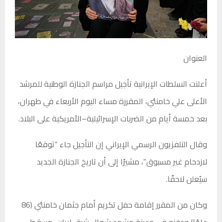
العنوان
أعلنت السلطات الإيرانية تأجيل مراسم الجنازة الوطنية للمرشد
الأعلى علي خامنئي، المقررة مساء اليوم الأربعاء في طهران،
بعد خمسة أيام من الضربات الإسرائيلية–الأمريكية على البلاد.
وقال التلفزيون الرسمي الإيراني إن التأجيل جاء “توقعًا
لازدحام غير مسبوق”، مشيرًا إلى أن تاريخ الجنازة الجديد
سيُعلن لاحقًا.
وكان من المقرر إقامة حفل تكريم أمام جثمان خامنئي (86
عامًا) ودفنه في مدينة مشهد شمال شرق إيران، مسقط