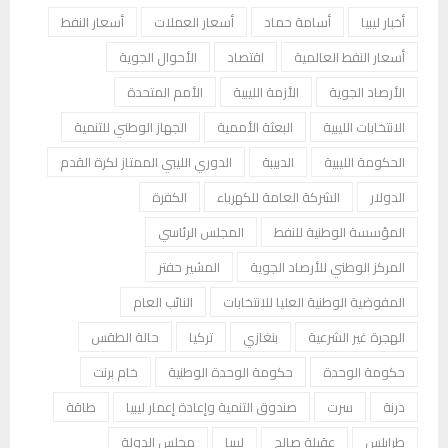
أخبار ليبيا
أسامة حماد
أسعار العملات
أسعار النفط
أسعار النفط العالمية
اقتصاد
الأحوال الجوية
الأرصاد الجوية
الأزمة الليبية
الأمم المتحدة
الانتخابات الليبية
البعثة الأممية
الجهاز الوطني للتنمية
الحكومة الليبية
الدبيبة
الدوري الليبي الممتاز لكرة القدم
الدولار
الشركة العامة للكهرباء
الكفرة
المؤسسة الوطنية للنفط
المجلس الرئاسي
المركز الوطني للأرصاد الجوية
المشير حفتر
المفوضية الوطنية العليا للانتخابات
النائب العام
الهجرة غير الشرعية
بنغازي
تركيا
حالة الطقس
حكومة الوحدة
حكومة الوحدة الوطنية
خام برنت
درنة
سرت
صندوق التنمية وإعادة إعمار ليبيا
طاقة
طرابلس
عقيلة صالح
ليبيا
مجلس الدولة