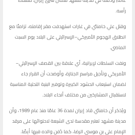
رأسه.
وقتل علي خامنئي في غارات استهدفت مقر إقامته، تزامنًا مع
انطلاق الهجوم الأميركي–الإسرائيلي على البلاد يوم السبت
الماضي.
ونفت السلطات لإيرانية، أي علاقة بين القصف الإسرائيلي–
الأمريكي وتأجيل مراسم الجنازة، وأوضحت أن القرار جاء
لضمان استيعاب الحشود الكبيرة وتوفير البنية التحتية المناسبة
لاستقبال المشاركين من مختلف أنحاء البلاد.
ويُذكر أن خامنئي قاد إيران لمدة 36 عامًا منذ عام 1989، وأن
مدينة مشهد تعتبر مقدسة لدى الشيعة لاحتوائها على مرقد
الإمام علي بن موسى الرضا، كما دُفن والده فيها أيضًا.