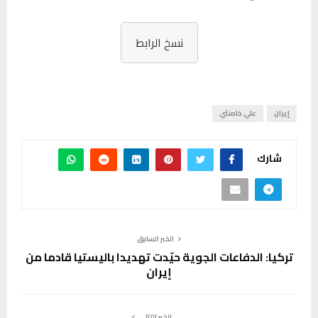
نسخ الرابط
إيران
علي خامنئي
شارك
الخبر السابق
تركيا: الدفاعات الجوية حيّدت تهديدا باليستيا قادما من
إيران
الخبر التالي