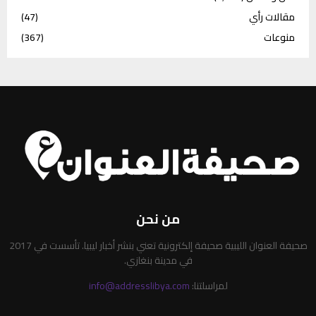
مقالات رأي
(47)
منوعات
(367)
من نحن
صحيفة العنوان الليبية صحيفة إلكترونية تعني بنشر أخبار ليبيا. تأسست في 2017
في مدينة بنغازي.
لمراسلتنا:
info@addresslibya.com