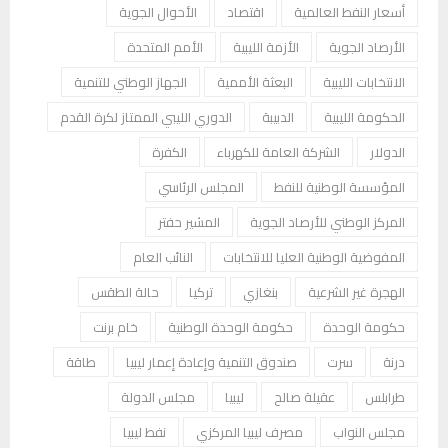
أسعار النفط العالمية
اقتصاد
الأحوال الجوية
الأرصاد الجوية
الأزمة الليبية
الأمم المتحدة
الانتخابات الليبية
البعثة الأممية
الجهاز الوطني للتنمية
الحكومة الليبية
الدبيبة
الدوري الليبي الممتاز لكرة القدم
الدولار
الشركة العامة للكهرباء
الكفرة
المؤسسة الوطنية للنفط
المجلس الرئاسي
المركز الوطني للأرصاد الجوية
المشير حفتر
المفوضية الوطنية العليا للانتخابات
النائب العام
الهجرة غير الشرعية
بنغازي
تركيا
حالة الطقس
حكومة الوحدة
حكومة الوحدة الوطنية
خام برنت
درنة
سرت
صندوق التنمية وإعادة إعمار ليبيا
طاقة
طرابلس
عقيلة صالح
ليبيا
مجلس الدولة
مجلس النواب
مصرف ليبيا المركزي
نفط ليبيا