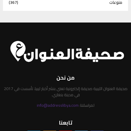
منوعات
(367)
من نحن
صحيفة العنوان الليبية صحيفة إلكترونية تعني بنشر أخبار ليبيا. تأسست في 2017
في مدينة بنغازي.
لمراسلتنا:
info@addresslibya.com
تابعنا