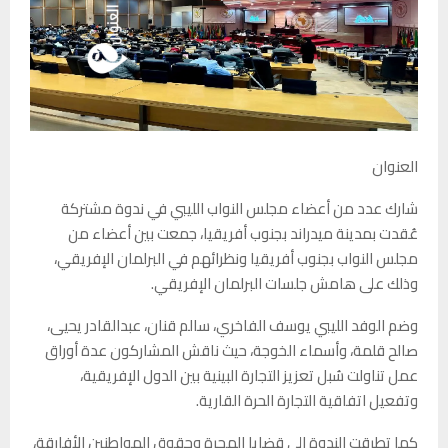
العنوان
شارك عدد من أعضاء مجلس النواب الليبي في ندوة مشتركة
عُقدت بمدينة ميدراند بجنوب أفريقيا، جمعت بين أعضاء من
مجلس النواب بجنوب أفريقيا ونظرائهم في البرلمان الإفريقي،
وذلك على هامش جلسات البرلمان الإفريقي.
وضم الوفد الليبي يوسف الفاخري، سالم قنان، عبدالقادر يحيى،
صالح قلمة، وأسماء الخوجة، حيث ناقش المشاركون عدة أوراق
عمل تناولت سُبل تعزيز التجارة البينية بين الدول الإفريقية،
وتفعيل اتفاقية التجارة الحرة القارية.
كما تطرقت الندوة إلى قضايا الهجرة وحقوق المواطنين الأفارقة،