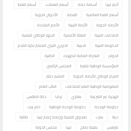
أخبار ليبيا
أسامة حماد
أسعار العملات
أسعار النفط
أسعار النفط العالمية
اقتصاد
الأحوال الجوية
الأرصاد الجوية
الأزمة الليبية
الأمم المتحدة
الانتخابات الليبية
البعثة الأممية
الجهاز الوطني للتنمية
الحكومة الليبية
الدبيبة
الدوري الليبي الممتاز لكرة القدم
الدولار
الشركة العامة للكهرباء
الكفرة
المؤسسة الوطنية للنفط
المجلس الرئاسي
المركز الوطني للأرصاد الجوية
المشير حفتر
المفوضية الوطنية العليا للانتخابات
النائب العام
الهجرة غير الشرعية
بنغازي
تركيا
حالة الطقس
حكومة الوحدة
حكومة الوحدة الوطنية
خام برنت
درنة
سرت
صندوق التنمية وإعادة إعمار ليبيا
طاقة
طرابلس
عقيلة صالح
ليبيا
مجلس الدولة