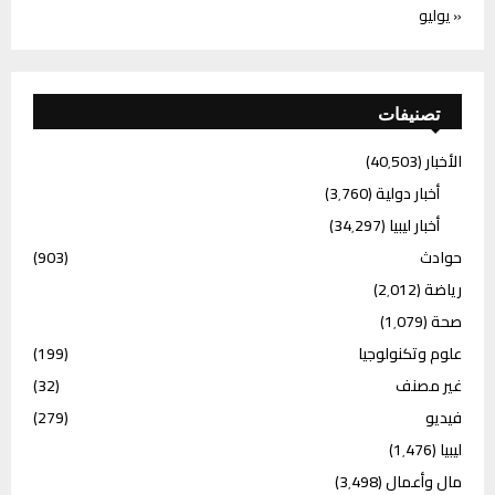
« يوليو
تصنيفات
الأخبار
(40٬503)
أخبار دولية
(3٬760)
أخبار ليبيا
(34٬297)
حوادث
(903)
رياضة
(2٬012)
صحة
(1٬079)
علوم وتكنولوجيا
(199)
غير مصنف
(32)
فيديو
(279)
ليبيا
(1٬476)
مال وأعمال
(3٬498)