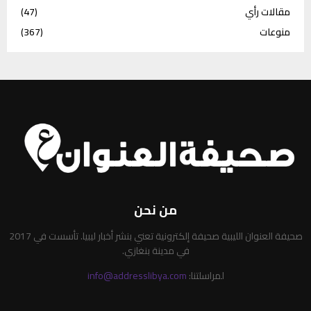
مقالات رأي
(47)
منوعات
(367)
من نحن
صحيفة العنوان الليبية صحيفة إلكترونية تعني بنشر أخبار ليبيا. تأسست في 2017
في مدينة بنغازي.
لمراسلتنا:
info@addresslibya.com