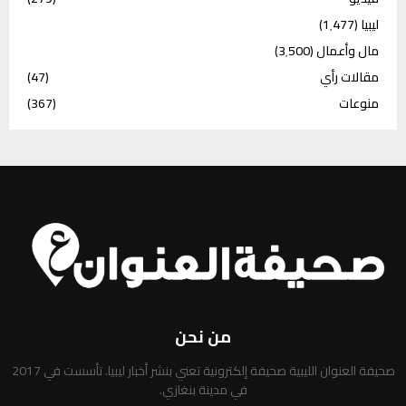
ليبيا
(1٬477)
مال وأعمال
(3٬500)
مقالات رأي
(47)
منوعات
(367)
من نحن
صحيفة العنوان الليبية صحيفة إلكترونية تعني بنشر أخبار ليبيا. تأسست في 2017
في مدينة بنغازي.