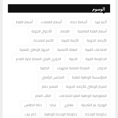
الوسوم
أخبار ليبيا
أسامة حماد
أسعار العملات
أسعار النفط
أسعار النفط العالمية
اقتصاد
الأحوال الجوية
الأرصاد الجوية
الأزمة الليبية
الأمم المتحدة
الانتخابات الليبية
البعثة الأممية
الجهاز الوطني للتنمية
الحكومة الليبية
الدبيبة
الدوري الليبي الممتاز لكرة القدم
الدولار
الشركة العامة للكهرباء
الكفرة
المؤسسة الوطنية للنفط
المجلس الرئاسي
المركز الوطني للأرصاد الجوية
المشير حفتر
المفوضية الوطنية العليا للانتخابات
النائب العام
الهجرة غير الشرعية
بنغازي
تركيا
حالة الطقس
حكومة الوحدة
حكومة الوحدة الوطنية
خام برنت