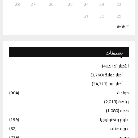
28
27
26
25
24
23
22
31
30
29
« يوليو
تصنيفات
الأخبار
(40٬519)
أخبار دولية
(3٬760)
أخبار ليبيا
(34٬313)
حوادث
(904)
رياضة
(2٬013)
صحة
(1٬080)
علوم وتكنولوجيا
(199)
غير مصنف
(32)
فيديو
(279)