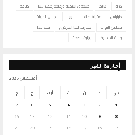
درنة
سرت
صندوق التنمية وإعادة إعمار ليبيا
طاقة
طرابلس
عقيلة صالح
ليبيا
مجلس الدولة
مجلس النواب
مصرف ليبيا المركزي
نفط ليبيا
وزارة الداخلية
وزارة الصحة
أخبار هذا الشهر
أغسطس 2026
س
د
ن
ث
أرب
خ
ج
7
6
5
4
3
2
1
14
13
12
11
10
9
8
21
20
19
18
17
16
15