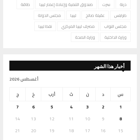
درنة
سرت
صندوق التنمية وإعادة إعمار ليبيا
طاقة
طرابلس
عقيلة صالح
ليبيا
مجلس الدولة
مجلس النواب
مصرف ليبيا المركزي
نفط ليبيا
وزارة الداخلية
وزارة الصحة
أخبار هذا الشهر
أغسطس 2026
س
د
ن
ث
أرب
خ
ج
7
6
5
4
3
2
1
14
13
12
11
10
9
8
21
20
19
18
17
16
15