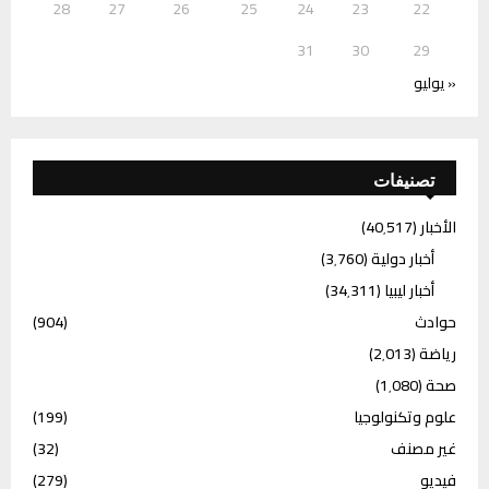
28
27
26
25
24
23
22
31
30
29
« يوليو
تصنيفات
الأخبار
(40٬517)
أخبار دولية
(3٬760)
أخبار ليبيا
(34٬311)
حوادث
(904)
رياضة
(2٬013)
صحة
(1٬080)
علوم وتكنولوجيا
(199)
غير مصنف
(32)
فيديو
(279)