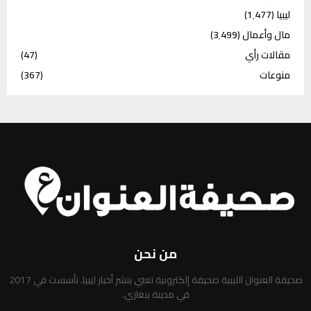
ليبيا
(1٬477)
مال وأعمال
(3٬499)
مقالات رأي
(47)
منوعات
(367)
من نحن
صحيفة العنوان الليبية صحيفة إلكترونية تعني بنشر أخبار ليبيا. تأسست في 2017
في مدينة بنغازي.