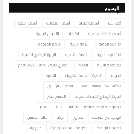
الوسوم
أخبار ليبيا
أسامة حماد
أسعار العملات
أسعار النفط
أسعار النفط العالمية
اقتصاد
الأحوال الجوية
الأرصاد الجوية
الأزمة الليبية
الأمم المتحدة
الانتخابات الليبية
البعثة الأممية
الجهاز الوطني للتنمية
الحكومة الليبية
الدبيبة
الدوري الليبي الممتاز لكرة القدم
الدولار
الشركة العامة للكهرباء
الكفرة
المؤسسة الوطنية للنفط
المجلس الرئاسي
المركز الوطني للأرصاد الجوية
المشير حفتر
المفوضية الوطنية العليا للانتخابات
النائب العام
الهجرة غير الشرعية
بنغازي
تركيا
حالة الطقس
حكومة الوحدة
حكومة الوحدة الوطنية
خام برنت