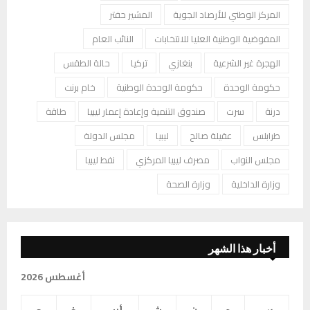
المركز الوطني للأرصاد الجوية
المشير حفتر
المفوضية الوطنية العليا للانتخابات
النائب العام
الهجرة غير الشرعية
بنغازي
تركيا
حالة الطقس
حكومة الوحدة
حكومة الوحدة الوطنية
خام برنت
درنة
سرت
صندوق التنمية وإعادة إعمار ليبيا
طاقة
طرابلس
عقيلة صالح
ليبيا
مجلس الدولة
مجلس النواب
مصرف ليبيا المركزي
نفط ليبيا
وزارة الداخلية
وزارة الصحة
أخبار هذا الشهر
أغسطس 2026