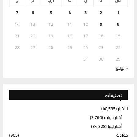
س
د
ن
ث
أرب
خ
ج
7
6
5
4
3
2
1
14
13
12
11
10
9
8
21
20
19
18
17
16
15
28
27
26
25
24
23
22
31
30
29
« يوليو
تصنيفات
الأخبار
(40٬535)
أخبار دولية
(3٬760)
أخبار ليبيا
(34٬328)
حوادث
(905)