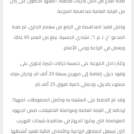
صحة البلاغ من خلال تحريات مكثفة، أعقبها الحصول على إذن
من النيابة العامة لمداهمة المزرعة.
وخلال تنفيذ المداهمة في الرابع من سبتمبر الجاري، تم ضبط
المدعو “ح. ا. م. ا”، تشادي الجنسية، يبلغ من العمر 65 عامًا،
ويعمل في الزراعة ورعي الأغنام.
وعُثر داخل المزرعة على خمسة خزانات كبيرة تحتوي على
وقود ديزل، إضافة إلى صهريج بسعة 20 ألف لتر، وخزان مياه
مملوء بالديزل، بإجمالي كمية تفوق 25 ألف لتر.
وقد تم التحفظ على المشتبه به وكامل المضبوطات، تمهيدًا
لإحالته إلى النيابة العامة ومواصلة التحقيقات، ضمن الجهود
المتواصلة التي يبذلها الجهاز في مكافحة شبكات التهريب
التي تستغل المناطق الزراعية والأماكن النائية لتنفيذ أنشطتها