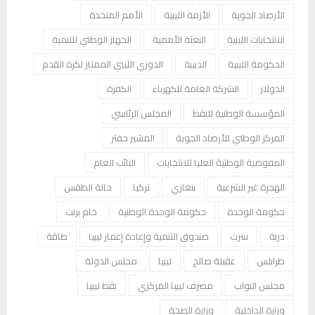
الأرصاد الجوية
الأزمة الليبية
الأمم المتحدة
الانتخابات الليبية
البعثة الأممية
الجهاز الوطني للتنمية
الحكومة الليبية
الدبيبة
الدوري الليبي الممتاز لكرة القدم
الدولار
الشركة العامة للكهرباء
الكفرة
المؤسسة الوطنية للنفط
المجلس الرئاسي
المركز الوطني للأرصاد الجوية
المشير حفتر
المفوضية الوطنية العليا للانتخابات
النائب العام
الهجرة غير الشرعية
بنغازي
تركيا
حالة الطقس
حكومة الوحدة
حكومة الوحدة الوطنية
خام برنت
درنة
سرت
صندوق التنمية وإعادة إعمار ليبيا
طاقة
طرابلس
عقيلة صالح
ليبيا
مجلس الدولة
مجلس النواب
مصرف ليبيا المركزي
نفط ليبيا
وزارة الداخلية
وزارة الصحة