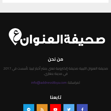
من نحن
صحيفة العنوان الليبية صحيفة إلكترونية تعني بنشر أخبار ليبيا. تأسست في 2017
في مدينة بنغازي.
لمراسلتنا:
info@addresslibya.com
تابعنا