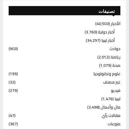
تصنيفات
الأخبار
(40٬503)
أخبار دولية
(3٬760)
أخبار ليبيا
(34٬297)
حوادث
(903)
رياضة
(2٬012)
صحة
(1٬079)
علوم وتكنولوجيا
(199)
غير مصنف
(32)
فيديو
(279)
ليبيا
(1٬476)
مال وأعمال
(3٬498)
مقالات رأي
(47)
منوعات
(367)