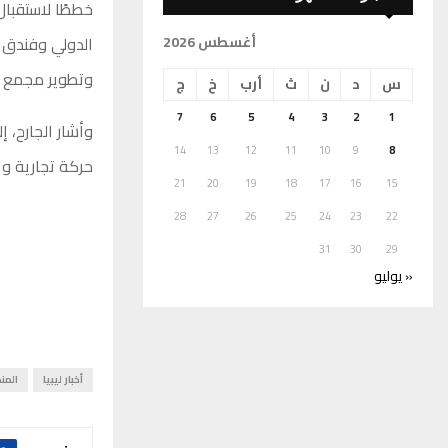
خططًا لاستقبا
الدولي وفندق 
أغسطس 2026
وتطوير مجمع ا
س
د
ن
ث
أرب
خ
ج
7
6
5
4
3
2
1
وأشار الجارح، 
14
13
12
11
10
9
8
حركة تجارية و
21
20
19
18
17
16
15
28
27
26
25
24
23
22
31
30
29
« يوليو
أخبار ليبيا
المن