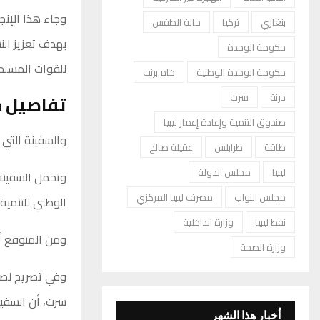
وجاء هذا الإنج
بنغازي
تركيا
حالة الطقس
بهدف تعزيز الن
حكومة الوحدة
للقوات المسلحة
حكومة الوحدة الوطنية
خام برنت
تفاصيل ح
درنة
سرت
صندوق التنمية وإعادة إعمار ليبيا
والسفينة التي 
طاقة
طرابلس
عقيلة صالح
ليبيا
مجلس الدولة
وتحمل السفينة 
مجلس النواب
مصرف ليبيا المركزي
الوطني للتنمية
نفط ليبيا
وزارة الداخلية
ومن المتوقع أن
وزارة الصحة
وفي تصريح لصحي
سرت، أن السفين
أخبار هذا الشهر