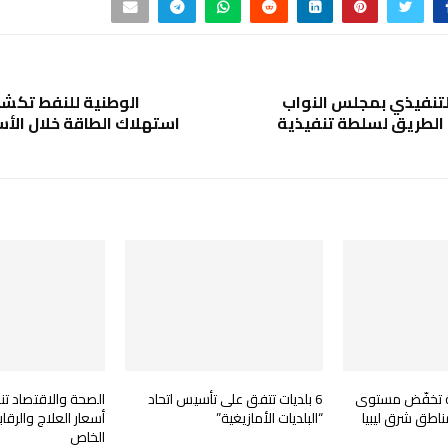
التنفيذي بمجلس النواب
الوطنية للنفط تكش
الطريق لسلطة تنفيذية
استهلاك الطاقة خلال الأ
نية تخفّض مستوى
6 بلديات تتفق على تأسيس اتحاد
الصحة والاقتصاد تن
ناطق شرق ليبيا
“البلديات الأمازيغية”
أسعار العلاج والرقا
الخاص