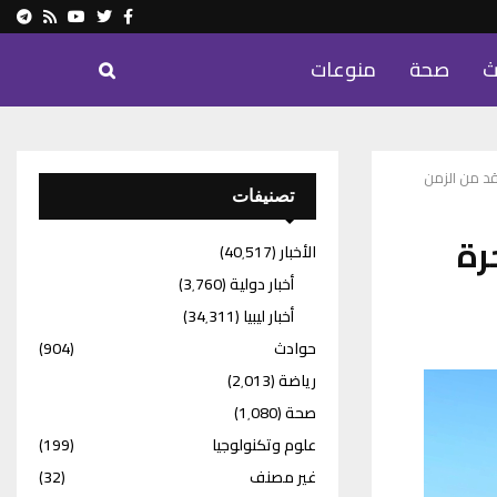
ram
Youtube
Rss
Twitter
Facebook
ث
صحة
منوعات
قد من الزمن
تصنيفات
رة
الأخبار
(40٬517)
أخبار دولية
(3٬760)
أخبار ليبيا
(34٬311)
حوادث
(904)
رياضة
(2٬013)
صحة
(1٬080)
علوم وتكنولوجيا
(199)
غير مصنف
(32)