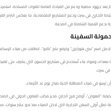
از بعد جهود مضنية ودعم من القيادة العامة للقوات المسلحة، استمرت
شاط التجاري في سرت ودعم المشاريع الاقتصادية، ما يعكس التزام القي
 بدعم التنمية الشاملة في المدينة.
مولة السفينة
تحمل اسم “سي هورايزن” وترفع علم “بالاو”، انطلقت من ميناء الإسكند
معدات ومواد بناء تُستخدم في مشاريع الجسور، التي يشرف على تنفيذه
 في سرت.
 ترسو في ميناء المنطقة الحرة صباح يوم غد الأربعاء.
فة “العنوان”، أوضح فرج الجارح، مدير مكتب التعاون الدولي في المنط
ة تمثل أولى السفن التجارية التي تدخل الميناء منذ نحو عشر سنوات، مض