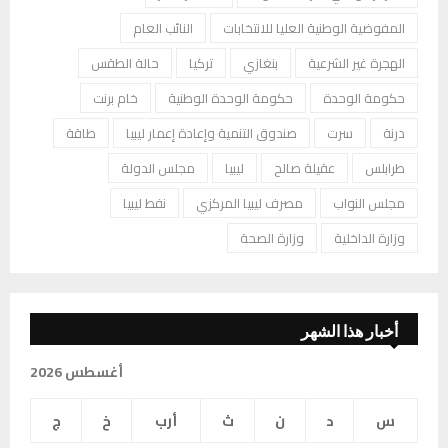
المفوضية الوطنية العليا للانتخابات
النائب العام
الهجرة غير الشرعية
بنغازي
تركيا
حالة الطقس
حكومة الوحدة
حكومة الوحدة الوطنية
خام برنت
درنة
سرت
صندوق التنمية وإعادة إعمار ليبيا
طاقة
طرابلس
عقيلة صالح
ليبيا
مجلس الدولة
مجلس النواب
مصرف ليبيا المركزي
نفط ليبيا
وزارة الداخلية
وزارة الصحة
أخبار هذا الشهر
أغسطس 2026
س
د
ن
ث
أرب
خ
ج