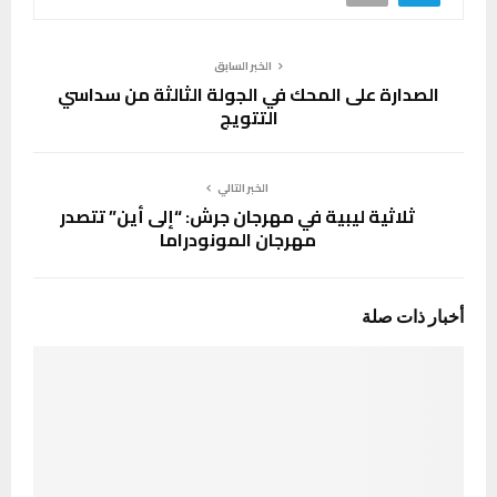
الخبر السابق
الصدارة على المحك في الجولة الثالثة من سداسي
التتويج
الخبر التالي
ثلاثية ليبية في مهرجان جرش: “إلى أين” تتصدر
مهرجان المونودراما
أخبار ذات صلة