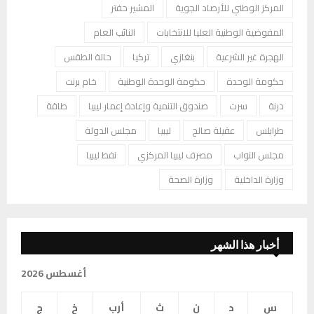
المركز الوطني للأرصاد الجوية
المشير حفتر
المفوضية الوطنية العليا للانتخابات
النائب العام
الهجرة غير الشرعية
بنغازي
تركيا
حالة الطقس
حكومة الوحدة
حكومة الوحدة الوطنية
خام برنت
درنة
سرت
صندوق التنمية وإعادة إعمار ليبيا
طاقة
طرابلس
عقيلة صالح
ليبيا
مجلس الدولة
مجلس النواب
مصرف ليبيا المركزي
نفط ليبيا
وزارة الداخلية
وزارة الصحة
أخبار هذا الشهر
أغسطس 2026
س
د
ن
ث
أرب
خ
ج