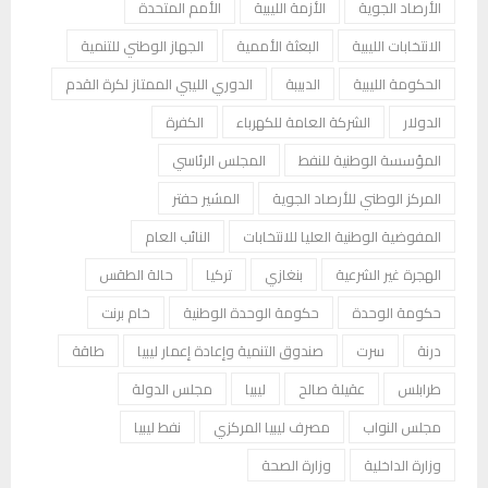
الأرصاد الجوية
الأزمة الليبية
الأمم المتحدة
الانتخابات الليبية
البعثة الأممية
الجهاز الوطني للتنمية
الحكومة الليبية
الدبيبة
الدوري الليبي الممتاز لكرة القدم
الدولار
الشركة العامة للكهرباء
الكفرة
المؤسسة الوطنية للنفط
المجلس الرئاسي
المركز الوطني للأرصاد الجوية
المشير حفتر
المفوضية الوطنية العليا للانتخابات
النائب العام
الهجرة غير الشرعية
بنغازي
تركيا
حالة الطقس
حكومة الوحدة
حكومة الوحدة الوطنية
خام برنت
درنة
سرت
صندوق التنمية وإعادة إعمار ليبيا
طاقة
طرابلس
عقيلة صالح
ليبيا
مجلس الدولة
مجلس النواب
مصرف ليبيا المركزي
نفط ليبيا
وزارة الداخلية
وزارة الصحة