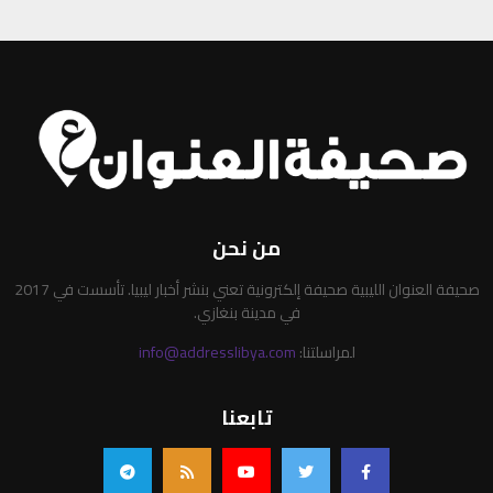
من نحن
صحيفة العنوان الليبية صحيفة إلكترونية تعني بنشر أخبار ليبيا. تأسست في 2017
في مدينة بنغازي.
لمراسلتنا:
info@addresslibya.com
تابعنا