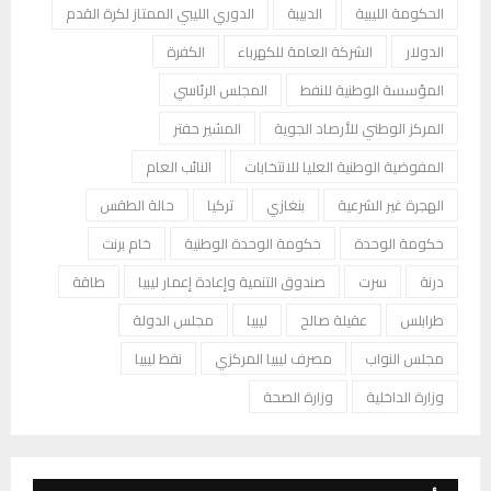
الحكومة الليبية
الدبيبة
الدوري الليبي الممتاز لكرة القدم
الدولار
الشركة العامة للكهرباء
الكفرة
المؤسسة الوطنية للنفط
المجلس الرئاسي
المركز الوطني للأرصاد الجوية
المشير حفتر
المفوضية الوطنية العليا للانتخابات
النائب العام
الهجرة غير الشرعية
بنغازي
تركيا
حالة الطقس
حكومة الوحدة
حكومة الوحدة الوطنية
خام برنت
درنة
سرت
صندوق التنمية وإعادة إعمار ليبيا
طاقة
طرابلس
عقيلة صالح
ليبيا
مجلس الدولة
مجلس النواب
مصرف ليبيا المركزي
نفط ليبيا
وزارة الداخلية
وزارة الصحة