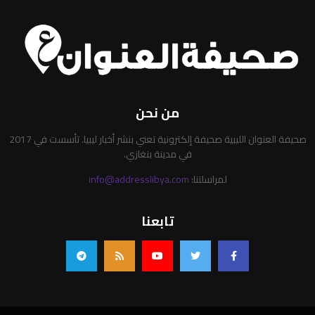
من نحن
صحيفة العنوان الليبية صحيفة إلكترونية تعني بنشر أخبار ليبيا. تأسست في 2017
في مدينة بنغازي.
لمراسلتنا:
info@addresslibya.com
تابعنا