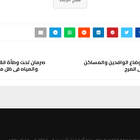
ضاع الوافدين والمساكن
صرمان تحت وطأة انقط
 المرج
والمياه في ظل مو