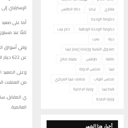
الإسترليني إلى مستوى 10 دنانير مقارنة 
بنغازي
تركيا
حالة الطقس
حكومة الوحدة
حكومة الوحدة الوطنية
خام برنت
ثابتًا عند مستوى 2.65 دينار ل
درنة
سرت
صندوق التنمية وإعادة إعمار ليبيا
عن 622 دينار الذي سُجل يوم الخميس.
طاقة
طرابلس
عقيلة صالح
ليبيا
مجلس الدولة
وعلى الصعيد ال
مجلس النواب
مصرف ليبيا المركزي
من العملات الكبرى
نفط ليبيا
وزارة الداخلية
ي المقابل، سجّ
وزارة الصحة
العالمية.
أخبار هذا الشهر