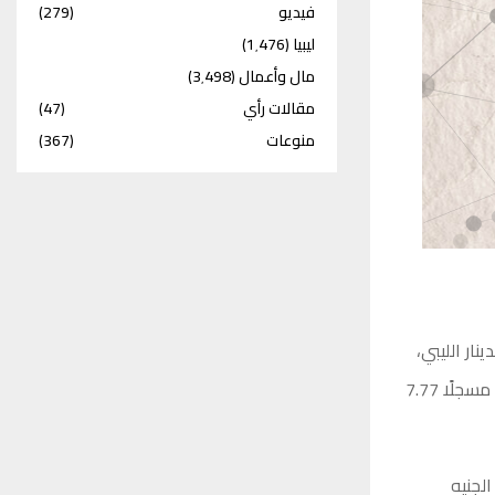
فيديو
(279)
ليبيا
(1٬476)
مال وأعمال
(3٬498)
مقالات رأي
(47)
منوعات
(367)
ار الليبي،
اليوم السبت، حيث هبط سعر الدولار بنحو 15 قرشًا مقارنة بأسعار يوم الخميس الماضي، مسجلًا 7.77
ي حين انخفض الجنيه