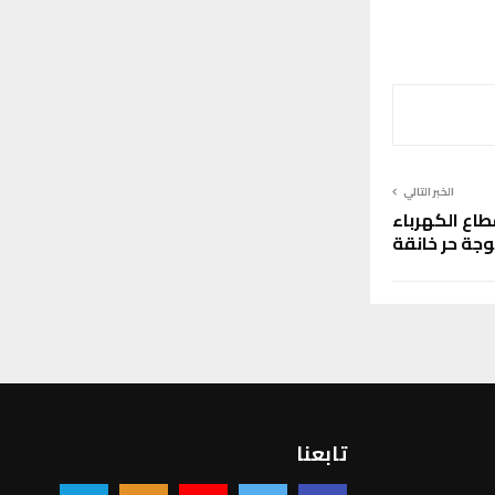
الخبر التالي
اع الكهرباء
جة حر خانقة
تابعنا