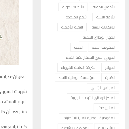
الأحوال الجوية
الأرصاد الجوية
الأزمة الليبية
الأمم المتحدة
الانتخابات الليبية
البعثة الأممية
الجهاز الوطني للتنمية
الحكومة الليبية
الدبيبة
الدوري الليبي الممتاز لكرة القدم
الدولار
الشركة العامة للكهرباء
العنوان-طرابل
الكفرة
المؤسسة الوطنية للنفط
المجلس الرئاسي
شهدت السوق المو
المركز الوطني للأرصاد الجوية
المشير حفتر
دينار بعد أن كان عند
المفوضية الوطنية العليا للانتخابات
النائب العام
الهجرة غير الشرعية