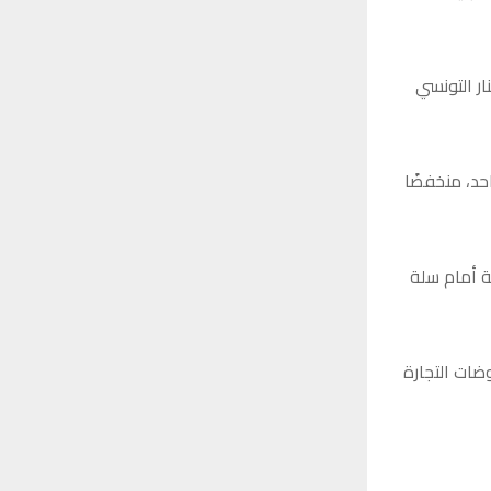
0.2 دينار، بينما ظل الدينار التونسي
يسجل 606 دنانير للغرام الواحد، منخفضًا
ة أمام سلة
ضات التجارة