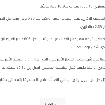
بـ10.30 دينار سابقًا.
أما على صعيد العملات الأخرى، فقد استقرت الليرة التركية عند 0
يبي.
وفي أسواق المعادن، تراجع سعر كسر الذهب من عيار 18 ل
عالمي، شهد مؤشر الدولار الأمريكي، الذي يُقارن أداء العملة الأمريكي
، تراجعًا طفيفًا خلال تعاملات الخميس، ليصل إلى 97.15 نقطة. ف
ل كل من اليورو والين الياباني انتعاشًا ملحوظًا مدعومًا بتقدم في مفاو
نسخ الرابط