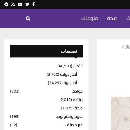
ram
Youtube
Rss
Twitter
Facebook
ث
صحة
منوعات
ازية
تصنيفات
الأخبار
(40٬503)
أخبار دولية
(3٬760)
أخبار ليبيا
(34٬297)
حوادث
(903)
رياضة
(2٬012)
صحة
(1٬079)
علوم وتكنولوجيا
(199)
غير مصنف
(32)