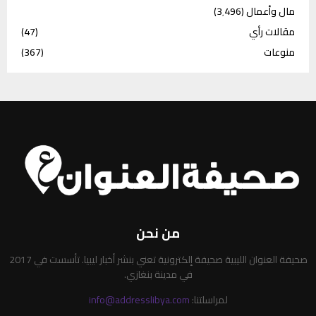
مال وأعمال
(3٬496)
مقالات رأي
(47)
منوعات
(367)
من نحن
صحيفة العنوان الليبية صحيفة إلكترونية تعني بنشر أخبار ليبيا. تأسست في 2017
في مدينة بنغازي.
لمراسلتنا:
info@addresslibya.com