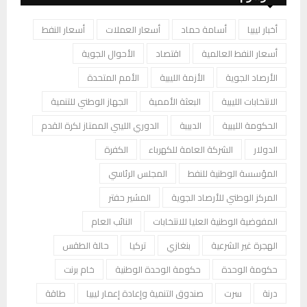
أخبار ليبيا
أسامة حماد
أسعار العملات
أسعار النفط
أسعار النفط العالمية
اقتصاد
الأحوال الجوية
الأرصاد الجوية
الأزمة الليبية
الأمم المتحدة
الانتخابات الليبية
البعثة الأممية
الجهاز الوطني للتنمية
الحكومة الليبية
الدبيبة
الدوري الليبي الممتاز لكرة القدم
الدولار
الشركة العامة للكهرباء
الكفرة
المؤسسة الوطنية للنفط
المجلس الرئاسي
المركز الوطني للأرصاد الجوية
المشير حفتر
المفوضية الوطنية العليا للانتخابات
النائب العام
الهجرة غير الشرعية
بنغازي
تركيا
حالة الطقس
حكومة الوحدة
حكومة الوحدة الوطنية
خام برنت
درنة
سرت
صندوق التنمية وإعادة إعمار ليبيا
طاقة