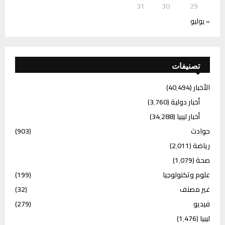
31
30
29
« يوليو
تصنيفات
الأخبار
(40٬494)
أخبار دولية
(3٬760)
أخبار ليبيا
(34٬288)
حوادث
(903)
رياضة
(2٬011)
صحة
(1٬079)
علوم وتكنولوجيا
(199)
غير مصنف
(32)
فيديو
(279)
ليبيا
(1٬476)