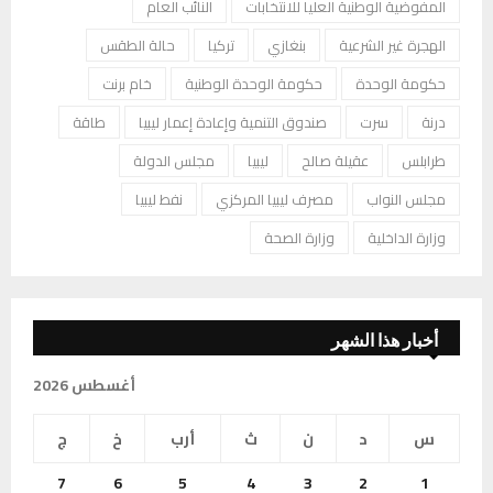
المفوضية الوطنية العليا للانتخابات
النائب العام
الهجرة غير الشرعية
بنغازي
تركيا
حالة الطقس
حكومة الوحدة
حكومة الوحدة الوطنية
خام برنت
درنة
سرت
صندوق التنمية وإعادة إعمار ليبيا
طاقة
طرابلس
عقيلة صالح
ليبيا
مجلس الدولة
مجلس النواب
مصرف ليبيا المركزي
نفط ليبيا
وزارة الداخلية
وزارة الصحة
أخبار هذا الشهر
أغسطس 2026
س
د
ن
ث
أرب
خ
ج
7
6
5
4
3
2
1