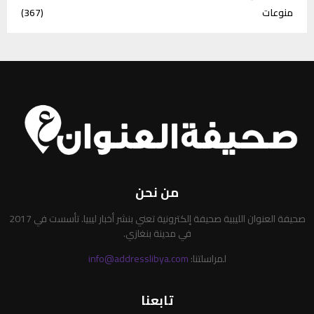
منوعات
(367)
من نحن
صحيفة العنوان الليبية صحيفة إلكترونية تعني بنشر أخبار ليبيا. تأسست في 2017
في مدينة بنغازي.
لمراسلتنا:
info@addresslibya.com
تابعنا