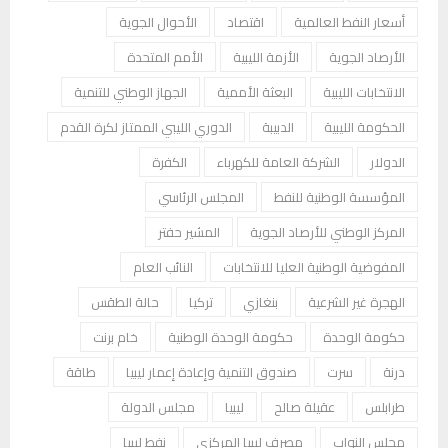
أسعار النفط العالمية
اقتصاد
الأحوال الجوية
الأرصاد الجوية
الأزمة الليبية
الأمم المتحدة
الانتخابات الليبية
البعثة الأممية
الجهاز الوطني للتنمية
الحكومة الليبية
الدبيبة
الدوري الليبي الممتاز لكرة القدم
الدولار
الشركة العامة للكهرباء
الكفرة
المؤسسة الوطنية للنفط
المجلس الرئاسي
المركز الوطني للأرصاد الجوية
المشير حفتر
المفوضية الوطنية العليا للانتخابات
النائب العام
الهجرة غير الشرعية
بنغازي
تركيا
حالة الطقس
حكومة الوحدة
حكومة الوحدة الوطنية
خام برنت
درنة
سرت
صندوق التنمية وإعادة إعمار ليبيا
طاقة
طرابلس
عقيلة صالح
ليبيا
مجلس الدولة
مجلس النواب
مصرف ليبيا المركزي
نفط ليبيا