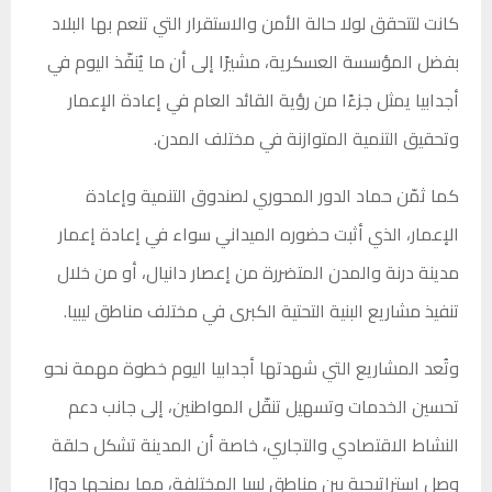
كانت لتتحقق لولا حالة الأمن والاستقرار التي تنعم بها البلاد
بفضل المؤسسة العسكرية، مشيرًا إلى أن ما يُنفّذ اليوم في
أجدابيا يمثل جزءًا من رؤية القائد العام في إعادة الإعمار
وتحقيق التنمية المتوازنة في مختلف المدن.
كما ثمّن حماد الدور المحوري لصندوق التنمية وإعادة
الإعمار، الذي أثبت حضوره الميداني سواء في إعادة إعمار
مدينة درنة والمدن المتضررة من إعصار دانيال، أو من خلال
تنفيذ مشاريع البنية التحتية الكبرى في مختلف مناطق ليبيا.
وتُعد المشاريع التي شهدتها أجدابيا اليوم خطوة مهمة نحو
تحسين الخدمات وتسهيل تنقّل المواطنين، إلى جانب دعم
النشاط الاقتصادي والتجاري، خاصة أن المدينة تشكل حلقة
وصل استراتيجية بين مناطق ليبيا المختلفة، مما يمنحها دورًا