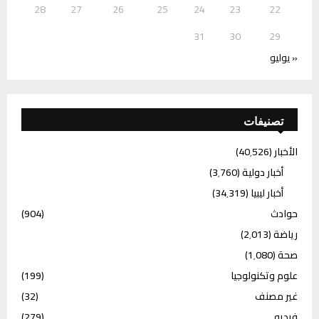
28
27
26
25
24
23
22
31
30
29
« يوليو
تصنيفات
الأخبار
(40٬526)
أخبار دولية
(3٬760)
أخبار ليبيا
(34٬319)
حوادث
(904)
رياضة
(2٬013)
صحة
(1٬080)
علوم وتكنولوجيا
(199)
غير مصنف
(32)
فيديو
(279)