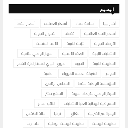
الوسوم
أخبار ليبيا
أسامة حماد
أسعار العملات
أسعار النفط
أسعار النفط العالمية
اقتصاد
الأحوال الجوية
الأرصاد الجوية
الأزمة الليبية
الأمم المتحدة
الانتخابات الليبية
البعثة الأممية
الجهاز الوطني للتنمية
الحكومة الليبية
الدبيبة
الدوري الليبي الممتاز لكرة القدم
الدولار
الشركة العامة للكهرباء
الكفرة
المؤسسة الوطنية للنفط
المجلس الرئاسي
المركز الوطني للأرصاد الجوية
المشير حفتر
المفوضية الوطنية العليا للانتخابات
النائب العام
الهجرة غير الشرعية
بنغازي
تركيا
حالة الطقس
حكومة الوحدة
حكومة الوحدة الوطنية
خام برنت