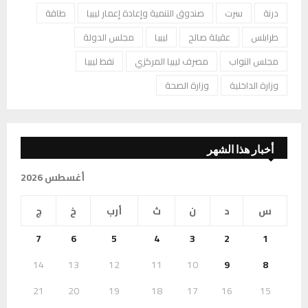
درنة
سرت
صندوق التنمية وإعادة إعمار ليبيا
طاقة
طرابلس
عقيلة صالح
ليبيا
مجلس الدولة
مجلس النواب
مصرف ليبيا المركزي
نفط ليبيا
وزارة الداخلية
وزارة الصحة
أخبار هذا الشهر
أغسطس 2026
س
د
ن
ث
أرب
خ
ج
7
6
5
4
3
2
1
14
13
12
11
10
9
8
21
20
19
18
17
16
15