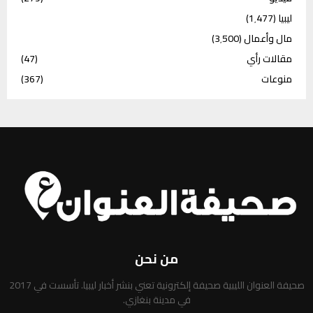
ليبيا
(1٬477)
مال وأعمال
(3٬500)
مقالات رأي
(47)
منوعات
(367)
من نحن
صحيفة العنوان الليبية صحيفة إلكترونية تعني بنشر أخبار ليبيا. تأسست في 2017
في مدينة بنغازي.