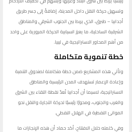
رئيسيًا يربط بين شرق البلاد وغربها ويُسهم في تخفيف الازدحام
وتسهيل حركة النقل داخل المدينة، إضافةً إلى جسر طريق
أجدابيا – طبرق، الذي يربط بين الجنوب الشرقي والمناطق
الشرقية الساحلية، ما يعزز انسيابية الحركة المرورية على واحد
من أهم المحاور الاستراتيجية في ليبيا.
خطة تنموية متكاملة
وتأتي هذه المشاريع ضمن خطة متكاملة لصندوق التنمية
وإعادة الإعمار تستهدف المدن الرئيسية والمناطق
الاستراتيجية، لاسيما أن أجدابيا تُعدّ نقطة التقاء بين الشرق
والغرب والجنوب، ومحورًا رئيسيًا لحركة التجارة والنقل نحو
الموانئ النفطية في الهلال النفطي.
وفي كلمته خلال الافتتاح، أكد حماد أن هذه الإنجازات ما