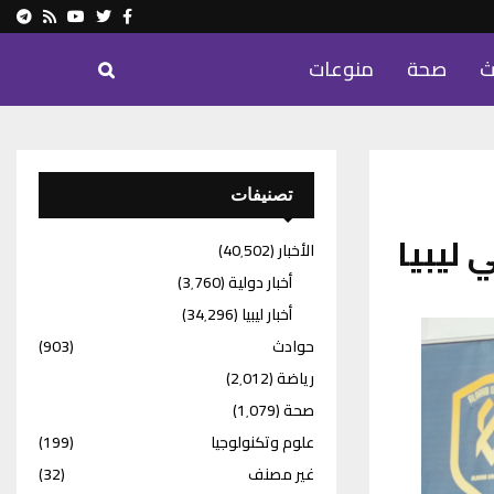
ram
Youtube
Rss
Twitter
Facebook
ث
صحة
منوعات
تصنيفات
 ليبيا
الأخبار
(40٬502)
أخبار دولية
(3٬760)
أخبار ليبيا
(34٬296)
حوادث
(903)
رياضة
(2٬012)
صحة
(1٬079)
علوم وتكنولوجيا
(199)
غير مصنف
(32)