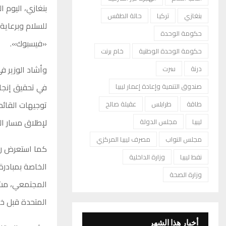
بنغازي، اليوم 
بنغازي
تركيا
حالة الطقس
للسلام وبرعاية 
حكومة الوحدة
«فيسبوك».
حكومة الوحدة الوطنية
خام برنت
درنة
سرت
في تحقيق إنجاز
صندوق التنمية وإعادة إعمار ليبيا
توجيهات القائد
طاقة
طرابلس
عقيلة صالح
لإطلاق مسار ال
ليبيا
مجلس الدولة
مجلس النواب
مصرف ليبيا المركزي
كما استعرض رئ
نفط ليبيا
وزارة الداخلية
الخاصة بمبادرة 
وزارة الصحة
المتحدة قبل خم
أخبار هذا الشهر