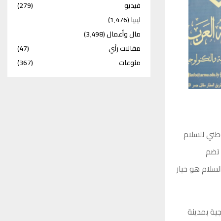
فيديو
(279)
ليبيا
(1٬476)
مال وأعمال
(3٬498)
مقالات رأي
(47)
منوعات
(367)
وطني للسلام
 تضم
سلام هو خيار
ية بمدينة