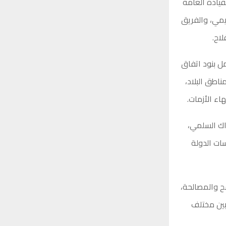
قيادة العامة
يق أول خيري التميمي، والفريق
اح.
ل بنود اتفاق
اطق البلاد،
اء الأزمات.
اك السلمي،
ات الدولة
مح والمصالحة،
بين مختلف