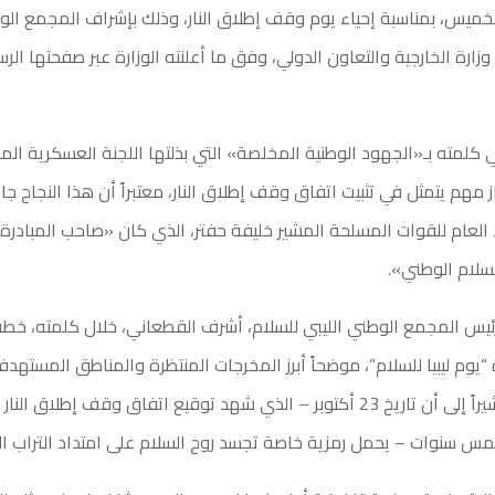
الخميس، بمناسبة إحياء يوم وقف إطلاق النار، وذلك بإشراف المجمع الو
وزارة الخارجية والتعاون الدولي، وفق ما أعلنته الوزارة عبر صفحتها الر
 مهم يتمثل في تثبيت اتفاق وقف إطلاق النار، معتبراً أن هذا النجاح ج
 العام للقوات المسلحة المشير خليفة حفتر، الذي كان «صاحب المبادرة 
سلام الوطني».
يس المجمع الوطني الليبي للسلام، أشرف القطعاني، خلال كلمته، خط
“يوم ليبيا للسلام”، موضحاً أبرز المخرجات المنتظرة والمناطق المستهدفة
المجتمعي، مشيراً إلى أن تاريخ 23 أكتوبر – الذي شهد توقيع اتفاق وقف إطلاق ا
س سنوات – يحمل رمزية خاصة تجسد روح السلام على امتداد التراب الل