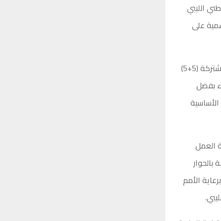
طني الليبي
سمية على
وأشاد الوزير في كلمته بـ«الجهود الوطنية المخلصة» التي بذلتها اللجنة العسكرية المشتركة (5+5)
اء بفضل
الأساسية
ة العمل
 بالحوار
لنار برعاية الأمم
يبي.