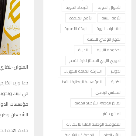
الأحوال الجوية
الأرصاد الجوية
الأزمة الليبية
الأمم المتحدة
الانتخابات الليبية
البعثة الأممية
الجهاز الوطني للتنمية
الحكومة الليبية
الدبيبة
الدوري الليبي الممتاز لكرة القدم
العنوان-بنغازي
الدولار
الشركة العامة للكهرباء
دعا وزير الخارج
الكفرة
المؤسسة الوطنية للنفط
في ليبيا، وتح
المجلس الرئاسي
مؤسسات الدولة
المركز الوطني للأرصاد الجوية
الشجعان وطريق 
المشير حفتر
المفوضية الوطنية العليا للانتخابات
جاءت هذه الدعو
النائب العام
الهجرة غير الشرعية