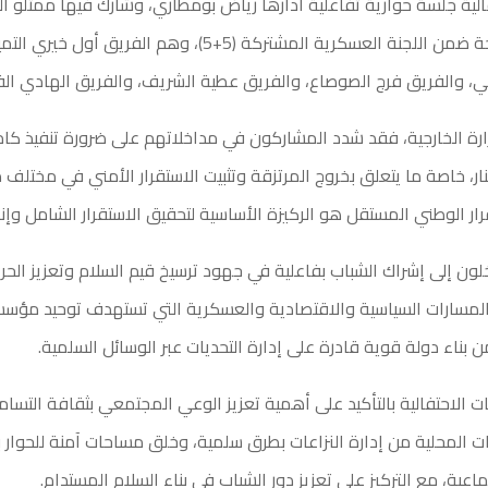
ية جلسة حوارية تفاعلية أدارها رياض بومطاري، وشارك فيها ممثلو ال
للقوات المسلحة ضمن اللجنة العسكرية المشتركة (5+5)، وهم الفر
، والفريق فرج الصوصاع، والفريق عطية الشريف، والفريق الهادي الفل
رة الخارجية، فقد شدد المشاركون في مداخلاتهم على ضرورة تنفيذ كام
ر، خاصة ما يتعلق بخروج المرتزقة وتثبيت الاستقرار الأمني في مختلف من
ار الوطني المستقل هو الركيزة الأساسية لتحقيق الاستقرار الشامل وإنه
لون إلى إشراك الشباب بفاعلية في جهود ترسيخ قيم السلام وتعزيز الحر
المسارات السياسية والاقتصادية والعسكرية التي تستهدف توحيد مؤسس
من بناء دولة قوية قادرة على إدارة التحديات عبر الوسائل السلمية.
ات الاحتفالية بالتأكيد على أهمية تعزيز الوعي المجتمعي بثقافة التسا
ت المحلية من إدارة النزاعات بطرق سلمية، وخلق مساحات آمنة للحوار 
اعية، مع التركيز على تعزيز دور الشباب في بناء السلام المستدام.