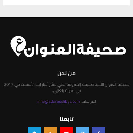
من نحن
صحيفة العنوان الليبية صحيفة إلكترونية تعني بنشر أخبار ليبيا. تأسست في 2017
في مدينة بنغازي.
لمراسلتنا:
info@addresslibya.com
تابعنا