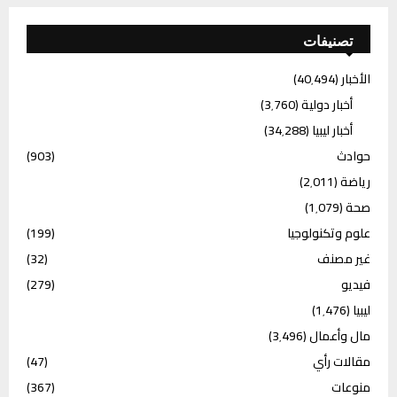
تصنيفات
الأخبار
(40٬494)
أخبار دولية
(3٬760)
أخبار ليبيا
(34٬288)
حوادث
(903)
رياضة
(2٬011)
صحة
(1٬079)
علوم وتكنولوجيا
(199)
غير مصنف
(32)
فيديو
(279)
ليبيا
(1٬476)
مال وأعمال
(3٬496)
مقالات رأي
(47)
منوعات
(367)