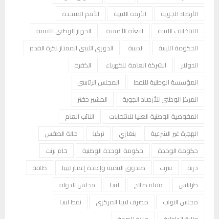
الأرصاد الجوية
الأزمة الليبية
الأمم المتحدة
الانتخابات الليبية
البعثة الأممية
الجهاز الوطني للتنمية
الحكومة الليبية
الدبيبة
الدوري الليبي الممتاز لكرة القدم
الدولار
الشركة العامة للكهرباء
الكفرة
المؤسسة الوطنية للنفط
المجلس الرئاسي
المركز الوطني للأرصاد الجوية
المشير حفتر
المفوضية الوطنية العليا للانتخابات
النائب العام
الهجرة غير الشرعية
بنغازي
تركيا
حالة الطقس
حكومة الوحدة
حكومة الوحدة الوطنية
خام برنت
درنة
سرت
صندوق التنمية وإعادة إعمار ليبيا
طاقة
طرابلس
عقيلة صالح
ليبيا
مجلس الدولة
مجلس النواب
مصرف ليبيا المركزي
نفط ليبيا