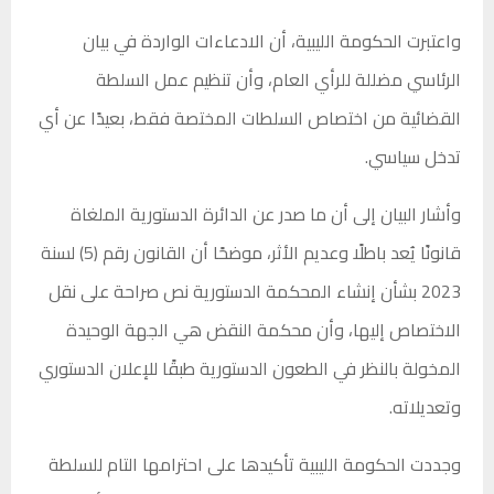
واعتبرت الحكومة الليبية، أن الادعاءات الواردة في بيان
الرئاسي
مضللة للرأي العام
، وأن تنظيم عمل السلطة
القضائية من اختصاص السلطات المختصة فقط، بعيدًا عن أي
تدخل سياسي.
وأشار البيان إلى أن ما صدر عن الدائرة الدستورية الملغاة
قانونًا
يُعد باطلًا وعديم الأثر
، موضحًا أن القانون رقم (5) لسنة
2023 بشأن إنشاء المحكمة الدستورية نص صراحة على نقل
الاختصاص إليها، وأن
محكمة النقض
هي الجهة الوحيدة
المخولة بالنظر في الطعون الدستورية طبقًا للإعلان الدستوري
وتعديلاته.
وجددت الحكومة الليبية تأكيدها على احترامها التام للسلطة