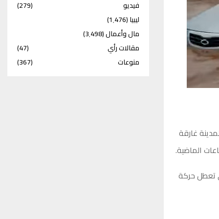
فيديو
(279)
ليبيا
(1٬476)
مال وأعمال
(3٬498)
مقالات رأي
(47)
منوعات
(367)
مدينة غارقة
عات الماضية.
ى تعطل حركة