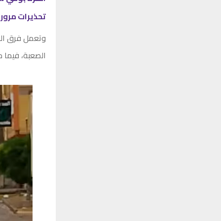
تحذيرات مرور
وتعمل فرق الن
الصعبة، فيما د