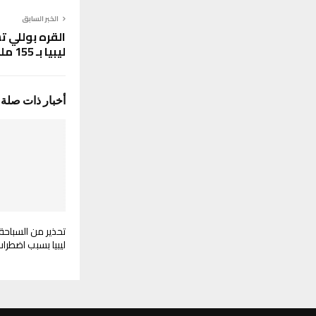
الخبر السابق
القره بوللي 
ليبيا بـ 155 ملم
أخبار ذات صلة
تحذير من السباح
ليبيا بسبب اضطراب