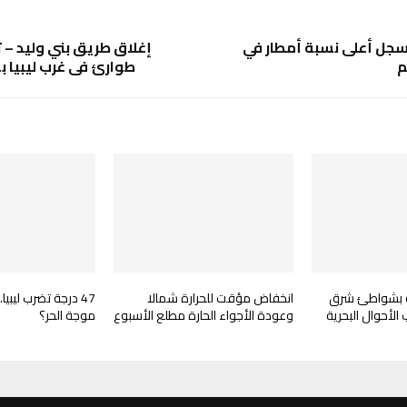
تسجل أعلى نسبة أمطار في
إغلاق طريق بني وليد – 
طوارئ في غرب ليبيا 
ة بشواطئ شرق
انخفاض مؤقت للحرارة شمالا
47 درجة تضرب ليبيا
 الأحوال البحرية
وعودة الأجواء الحارة مطلع الأسبوع
موجة الحر؟