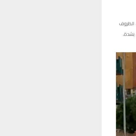
 الظروف
 بشدة.