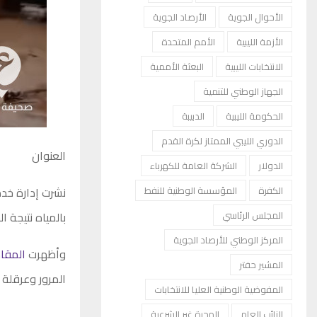
الأحوال الجوية
الأرصاد الجوية
الأزمة الليبية
الأمم المتحدة
الانتخابات الليبية
البعثة الأممية
الجهاز الوطني للتنمية
الحكومة الليبية
الدبيبة
الدوري الليبي الممتاز لكرة القدم
العنوان
الدولار
الشركة العامة للكهرباء
نشرت إدارة خدم
الكفرة
المؤسسة الوطنية للنفط
بالمياه نتيجة 
المجلس الرئاسي
المركز الوطني للأرصاد الجوية
وأظهرت
المقا
المشير حفتر
المرور وعرقلة 
المفوضية الوطنية العليا للانتخابات
النائب العام
الهجرة غير الشرعية