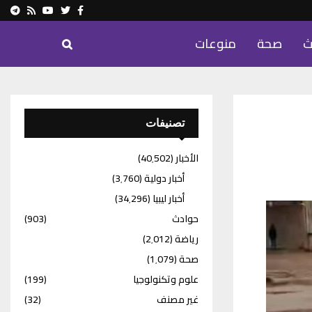
ram
Youtube
Rss
Twitter
Facebook
ث
صحة
منوعات
تصنيفات
الأخبار
(40٬502)
أخبار دولية
(3٬760)
أخبار ليبيا
(34٬296)
حوادث
(903)
رياضة
(2٬012)
صحة
(1٬079)
علوم وتكنولوجيا
(199)
غير مصنف
(32)