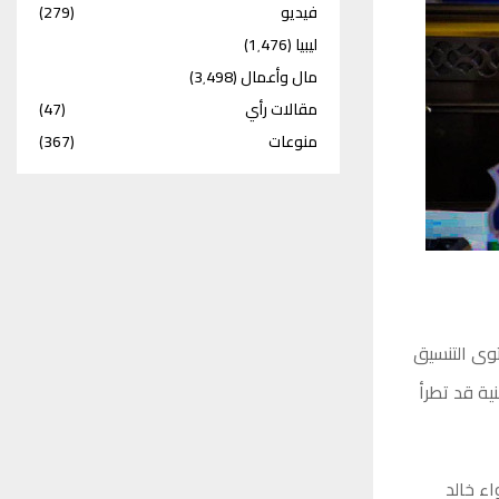
فيديو
(279)
ليبيا
(1٬476)
مال وأعمال
(3٬498)
مقالات رأي
(47)
منوعات
(367)
توى التنسيق
ية قد تطرأ
اء خالد