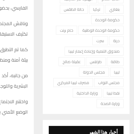
الفارسي، بحضور
بنغازي
تركيا
حالة الطقس
حكومة الوحدة
وناقش المجتمعو
حكومة الوحدة الوطنية
خام برنت
تكثيف الاستيقا
درنة
سرت
كما تم التطرق 
صندوق التنمية وإعادة إعمار ليبيا
بيئة آمنة ومن
طاقة
طرابلس
عقيلة صالح
ليبيا
مجلس الدولة
من جانبه، أكد ا
مجلس النواب
مصرف ليبيا المركزي
البشرية واللوج
نفط ليبيا
وزارة الداخلية
واختتم الاجتماع
وزارة الصحة
الوضع الأمني 
أخبار هذا الشهر