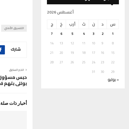
أغسطس 2026
س
د
ن
ث
أرب
خ
ج
التنسيق الأمني
7
6
5
4
3
2
1
14
13
12
11
10
9
8
شارك
21
20
19
18
17
16
15
28
27
26
25
24
23
22
الخبر السابق
31
30
29
حبس مسؤول ا
« يوليو
بوللي بتهم فس
أخبار ذات صلة