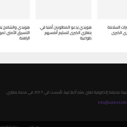
زات السلامة
هويدي يدعو المطلوبين أمنيا في
هويدي والشامخ ينا
زي الكبرى
بنغازي الكبرى لتسليم أنفسهم
التنسيق الأمني لمو
طواعية
الراهنة
صحيفة إلكترونية تعني بنشر أخبار ليبيا. تأسست في 2017 في مدينة بنغازي.
info@addresslib
من نحن
سياسة الخصو