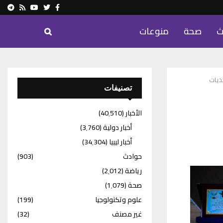
ram
Youtube
Rss
Twitter
Facebook
ث
صحة
منوعات
ديات
تصنيفات
الأخبار
(40٬510)
أخبار دولية
(3٬760)
أخبار ليبيا
(34٬304)
حوادث
(903)
رياضة
(2٬012)
صحة
(1٬079)
علوم وتكنولوجيا
(199)
غير مصنف
(32)