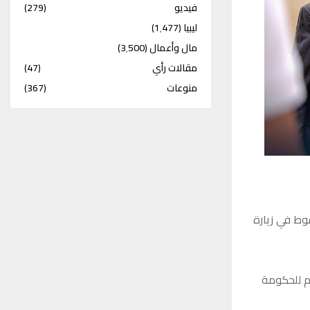
فيديو
(279)
ليبيا
(1٬477)
مال وأعمال
(3٬500)
مقالات رأي
(47)
منوعات
(367)
شوط في زيارة
م للحكومة