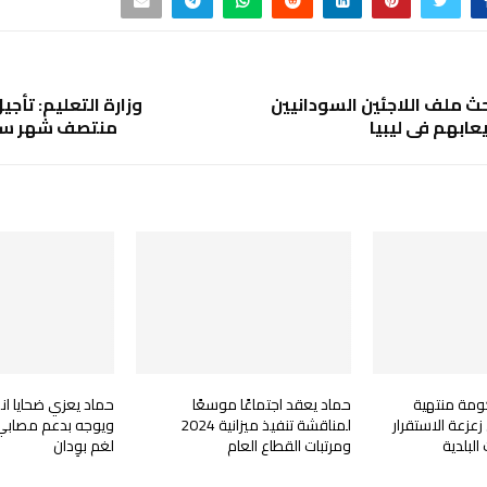
ث ملف اللاجئين السودانيين
وزارة التعليم: تأجي
ابهم في ليبيا
منتصف شهر سبت
كومة منتهية
حماد يعقد اجتماعًا موسعًا
حماد يعزي ضحايا انهي
زعزعة الاستقرار
لمناقشة تنفيذ ميزانية 2024
ويوجه بدعم مصابي 
 البلدية
ومرتبات القطاع العام
لغم بوِدان