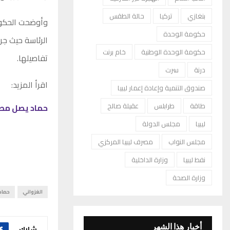
بنغازي
تركيا
حالة الطقس
وأوضحت الحكوم
حكومة الوحدة
الرئاسة حيث جر
حكومة الوحدة الوطنية
خام برنت
تفاصيلها.
درنة
سرت
اقرأ المزيد:
صندوق التنمية وإعادة إعمار ليبيا
طاقة
طرابلس
عقيلة صالح
حماد يصل مص
ليبيا
مجلس الدولة
مجلس النواب
مصرف ليبيا المركزي
نفط ليبيا
وزارة الداخلية
وزارة الصحة
الغزواني
حماد
أخبار هذا الشهر
شارك