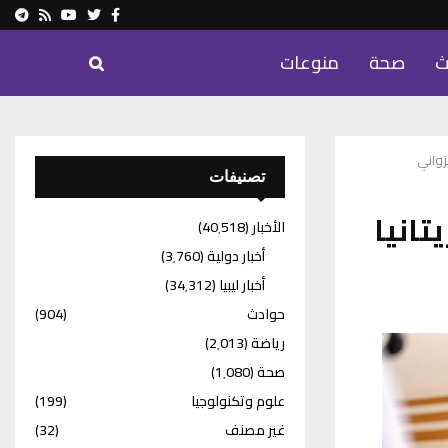
ram
Youtube
Rss
Twitter
Facebook
ث
صحة
منوعات
زواني
تصنيفات
تانيا
الأخبار
(40٬518)
أخبار دولية
(3٬760)
أخبار ليبيا
(34٬312)
حوادث
(904)
رياضة
(2٬013)
صحة
(1٬080)
علوم وتكنولوجيا
(199)
غير مصنف
(32)