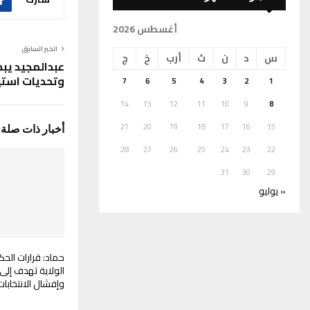
أغسطس 2026
الخبر السابق
س
د
ن
ث
أرب
خ
ج
عبدالمجيد يبح
وتحديات استيع
7
6
5
4
3
2
1
14
13
12
11
10
9
8
21
20
19
18
17
16
15
أخبار ذات صلة
28
27
26
25
24
23
22
31
30
29
« يوليو
حماد: قرارات الح
الولاية تهدف إلى 
وإفشال الانتخابات