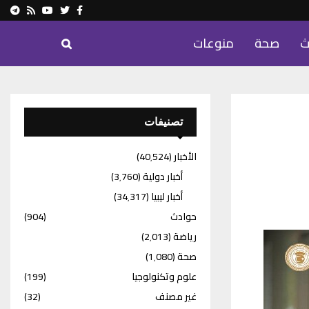
ram
Youtube
Rss
Twitter
Facebook
ث
صحة
منوعات
تصنيفات
الأخبار
(40٬524)
أخبار دولية
(3٬760)
أخبار ليبيا
(34٬317)
حوادث
(904)
رياضة
(2٬013)
صحة
(1٬080)
علوم وتكنولوجيا
(199)
غير مصنف
(32)