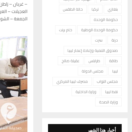
– غريان – زلطن 
بنغازي
تركيا
حالة الطقس
العجيلات – العرب
الجمعة – الشوي
حكومة الوحدة
حكومة الوحدة الوطنية
خام برنت
درنة
سرت
صندوق التنمية وإعادة إعمار ليبيا
طاقة
طرابلس
عقيلة صالح
ليبيا
مجلس الدولة
مجلس النواب
مصرف ليبيا المركزي
نفط ليبيا
وزارة الداخلية
وزارة الصحة
أخبار هذا الشهر