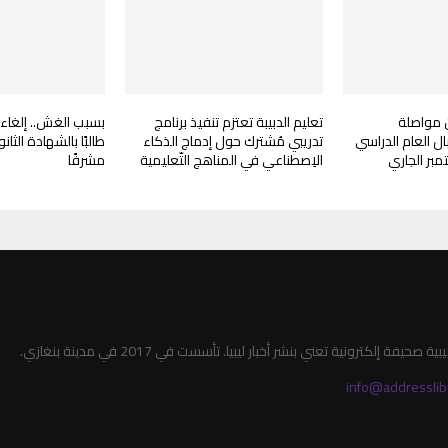
ن مواصلة
تعليم الدبيبة تعتزم تنفيذ برنامج
ال العام الدراسي
تدريبي مُشترك حول إدماج الذكاء
الاِصطناعي في المناهج التّعليمية
مشرفًا
صحيفة إلكترونية تعني بنشر أخبار ليبيا. تأسست في 2017 في مدينة بنغازي.
info@addresslib