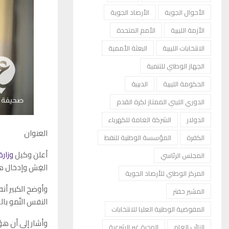
الأحوال الجوية
الأرصاد الجوية
الأزمة الليبية
الأمم المتحدة
الانتخابات الليبية
البعثة الأممية
الجهاز الوطني للتنمية
الحكومة الليبية
الدبيبة
الدوري الليبي الممتاز لكرة القدم
الدولار
الشركة العامة للكهرباء
العنوان
الكفرة
المؤسسة الوطنية للنفط
أعلن وكيل
وزارة
المجلس الرئاسي
الغِش وإدخال هو
المركز الوطني للأرصاد الجوية
المشير حفتر
النفس النّمو با
المفوضية الوطنية العليا للانتخابات
وأشار إلى أن هؤل
النائب العام
الهجرة غير الشرعية