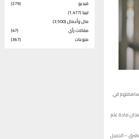
فيديو
(279)
ليبيا
(1٬477)
مال وأعمال
(3٬500)
مقالات رأي
(47)
منوعات
(367)
بيّر إلغاء امتحانات 128 طالبا لِمساهمتهم في
ًا بالقسم العِلمي خلال اِمتحان مادة الإحصاء، و12 خلال امتحان مادة علم
– طبرق – الجميل