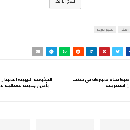
نسخ الرابط
الغش
تعليم الدبيبة
 ضبط فتاة متورطة في خطف
الحكومة الليبية: استبدال
ن استدرجته
بأخرى جديدة لمعالجة م