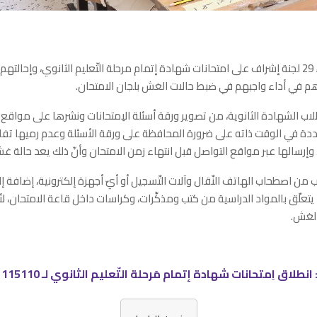
وأشار إلى إعفاء 29 لجنة إشراف على امتحانات شهادة إتمام مرحلة التّعليم الثانوي، وإحالته
هم في أداء واجبهم في ضبط حالات الغش بلجان الامتحان.
ُلاب الشهادة الثانوية، من تصوير ورقة أسئلة الاِمتحانات ونشرها على مواقع 
دة في الوقت ذاته على ضرورة المحافظة على ورقة الأسئلة وعدم رميها تفادي
إرسالها عبر مواقع التواصل قبل انتهاء زمن الامتحان وأنّ ذلك يعد حالة غ
من اصطحاب الهاتف النّقال وآلات التّسجيل أو أيّ أجهزة إلكترونية، إضافة إلى
ا يتعلّق بالمواد الدراسية من كتب ومذكِّرات، وكراسات داخل قاعة الامتحان، 
الغش.
لاق اِمتحانات شهادة إتمام مَرحلة التّعليم الثانوي لـ 115110 طالب وطالبة