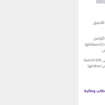
م للتّحقيق
التّواصل
ًا لاستغلالها
ش.
 الآلة الحاسبة
لأن اصطحابها