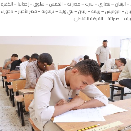
– الزنتان – بنغازي – سرت – مصراتة – الخمس – سلوق – إجدابيا – الكفرة –
ان – البوانيس – ربيانة – زليتن – بني وليد – ترهونة – قصر الأخيار – تاجورا
رف – صبراتة – القرضة الشاطئ.