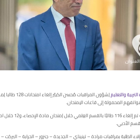
 التربية والتعليم
لِشؤون المراقبات مُحسن الك
اتفهم المحمولة إلى قاعات الاِمتحان.
وأوضح الكبير أنه تم إلغاء 116 طالب
لقسم الأدبي.
اء الطلبة بمراقبات مرادة – تينيناي – الجديدة – جنزور – الحرابة – البركت 