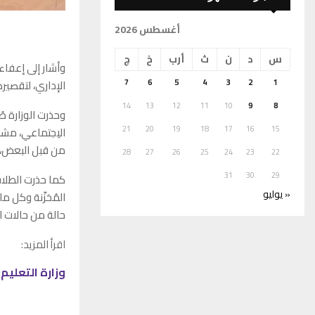
أغسطس 2026
س
د
ن
ث
أرب
خ
ج
الإداري، لتقصير
7
6
5
4
3
2
1
14
13
12
11
10
9
8
وحذرت الوزارة ط
21
20
19
18
17
16
15
الاِجتماعي، مشد
من قبل البعض، و
28
27
26
25
24
23
22
31
30
29
كما حذرت الطلاب 
« يوليو
المُخزّنة وكل م
حالة من حالات 
اقرأ المزيد:
وزارة التعليم: انط