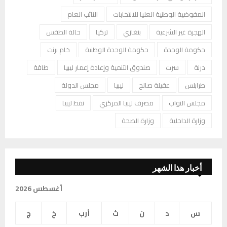
المفوضية الوطنية العليا للانتخابات
النائب العام
الهجرة غير الشرعية
بنغازي
تركيا
حالة الطقس
حكومة الوحدة
حكومة الوحدة الوطنية
خام برنت
درنة
سرت
صندوق التنمية وإعادة إعمار ليبيا
طاقة
طرابلس
عقيلة صالح
ليبيا
مجلس الدولة
مجلس النواب
مصرف ليبيا المركزي
نفط ليبيا
وزارة الداخلية
وزارة الصحة
أخبار هذا الشهر
أغسطس 2026
س
د
ن
ث
أرب
خ
ج