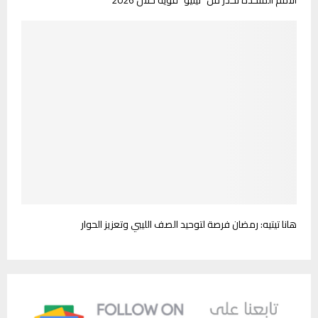
الأمم المتحدة تحذر من “نينيو” قوية خلال 2026
هانا تيتيه: رمضان فرصة لتوحيد الصف الليبي وتعزيز الحوار