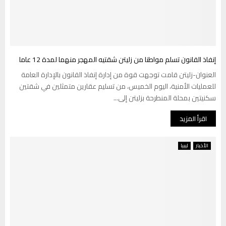
إنفاذ القانون تسلم مواطنا من زليتن شقتيه المهجر منهما لمدة 12 عاما
العنوان-زليتن قامت توجهت قوة من إدارة إنفاذ القانون بالإدارة العامة
للعمليات الأمنية، اليوم الخميس، من تسليم عقارين متمثلين في شقتين
سكنيتين بمحلة المنطرحة بزليتن إلى...
اقرأ المزيد
الأخبار
ليبيا