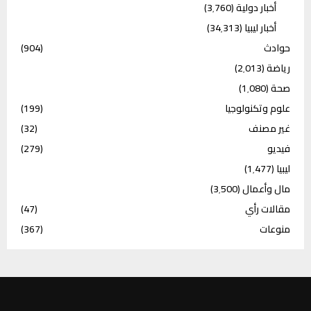
أخبار دولية
(3٬760)
أخبار ليبيا
(34٬313)
حوادث
(904)
رياضة
(2٬013)
صحة
(1٬080)
علوم وتكنولوجيا
(199)
غير مصنف
(32)
فيديو
(279)
ليبيا
(1٬477)
مال وأعمال
(3٬500)
مقالات رأي
(47)
منوعات
(367)