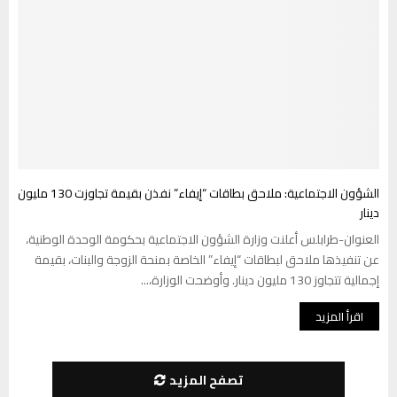
الشؤون الاجتماعية: ملاحق بطاقات “إيفاء” نفذن بقيمة تجاوزت 130 مليون
دينار
العنوان-طرابلس أعلنت وزارة الشؤون الاجتماعية بحكومة الوحدة الوطنية،
عن تنفيذها ملاحق لبطاقات “إيفاء” الخاصة بمنحة الزوجة والبنات، بقيمة
إجمالية تتجاوز 130 مليون دينار. وأوضحت الوزارة،...
اقرأ المزيد
تصفح المزيد