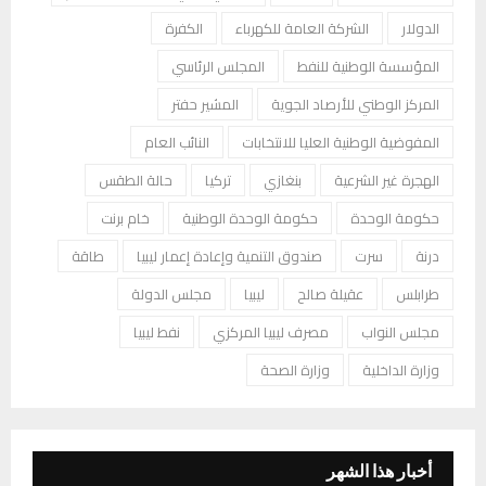
الدولار
الشركة العامة للكهرباء
الكفرة
المؤسسة الوطنية للنفط
المجلس الرئاسي
المركز الوطني للأرصاد الجوية
المشير حفتر
المفوضية الوطنية العليا للانتخابات
النائب العام
الهجرة غير الشرعية
بنغازي
تركيا
حالة الطقس
حكومة الوحدة
حكومة الوحدة الوطنية
خام برنت
درنة
سرت
صندوق التنمية وإعادة إعمار ليبيا
طاقة
طرابلس
عقيلة صالح
ليبيا
مجلس الدولة
مجلس النواب
مصرف ليبيا المركزي
نفط ليبيا
وزارة الداخلية
وزارة الصحة
أخبار هذا الشهر