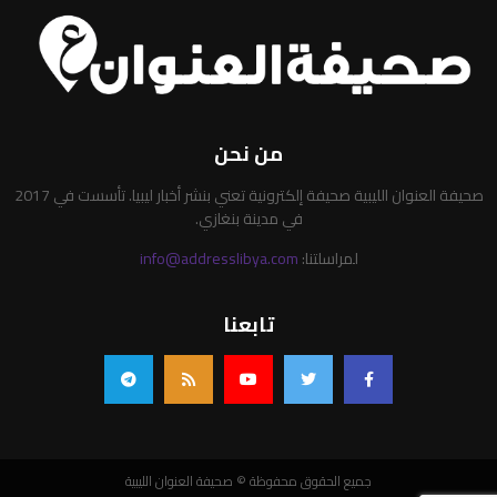
من نحن
صحيفة العنوان الليبية صحيفة إلكترونية تعني بنشر أخبار ليبيا. تأسست في 2017
في مدينة بنغازي.
لمراسلتنا:
info@addresslibya.com
تابعنا
جميع الحقوق محفوظة © صحيفة العنوان الليبية