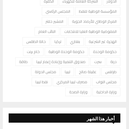
الدولار
الشركة العامة للكهرباء
الكفرة
المؤسسة الوطنية للنفط
المجلس الرئاسي
المركز الوطني للأرصاد الجوية
المشير حفتر
المفوضية الوطنية العليا للانتخابات
النائب العام
الهجرة غير الشرعية
بنغازي
تركيا
حالة الطقس
حكومة الوحدة
حكومة الوحدة الوطنية
خام برنت
درنة
سرت
صندوق التنمية وإعادة إعمار ليبيا
طاقة
طرابلس
عقيلة صالح
ليبيا
مجلس الدولة
مجلس النواب
مصرف ليبيا المركزي
نفط ليبيا
وزارة الداخلية
وزارة الصحة
أخبار هذا الشهر