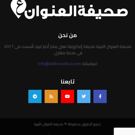
من نحن
صحيفة العنوان الليبية صحيفة إلكترونية تعني بنشر أخبار ليبيا. تأسست في 2017
في مدينة بنغازي.
لمراسلتنا:
info@addresslibya.com
تابعنا
جميع الحقوق محفوظة © صحيفة العنوان الليبية