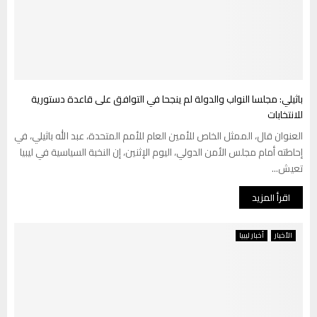
باثيلي: مجلسا النواب والدولة لم ينجحا في التوافق على قاعدة دستورية
للانتخابات
العنوان قال، الممثل الخاص للأمين العام للأمم المتحدة، عبد الله باثيلي، في
إحاطته أمام مجلس الأمن الدولي، اليوم الإثنين، إن النخبة السياسية في ليبيا
تعيش...
اقرأ المزيد
الأخبار
أخبار ليبيا