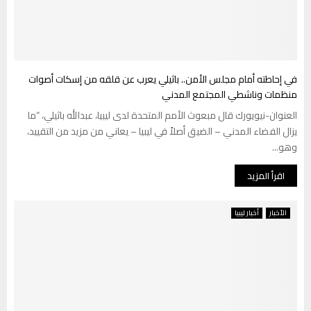
في إحاطته أمام مجلس الأمن.. باثيلي يعرب عن قلقه من إسكات أصوات
منظمات وناشطي المجتمع المدني
العنوان-نيويورك قال مبعوث الأمم المتحدة لدى ليبيا، عبدالله باثيلي، “ما
يزال الفضاء المدني – الضيق أصلاً في ليبيا – يعاني من مزيد من التقييد،
وهو...
اقرأ المزيد
الأخبار
أخبار ليبيا