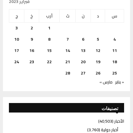
فبراير 2023
س
د
ن
ث
أرب
خ
ج
3
2
1
10
9
8
7
6
5
4
17
16
15
14
13
12
11
24
23
22
21
20
19
18
28
27
26
25
« يناير
مارس »
تصنيفات
الأخبار
(40٬503)
أخبار دولية
(3٬760)