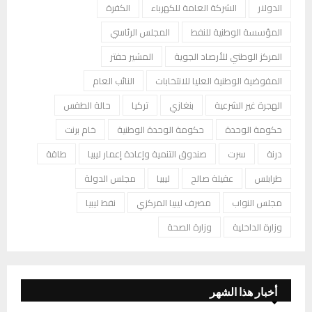
الدولار
الشركة العامة للكهرباء
الكفرة
المؤسسة الوطنية للنفط
المجلس الرئاسي
المركز الوطني للأرصاد الجوية
المشير حفتر
المفوضية الوطنية العليا للانتخابات
النائب العام
الهجرة غير الشرعية
بنغازي
تركيا
حالة الطقس
حكومة الوحدة
حكومة الوحدة الوطنية
خام برنت
درنة
سرت
صندوق التنمية وإعادة إعمار ليبيا
طاقة
طرابلس
عقيلة صالح
ليبيا
مجلس الدولة
مجلس النواب
مصرف ليبيا المركزي
نفط ليبيا
وزارة الداخلية
وزارة الصحة
أخبار هذا الشهر