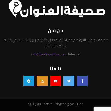
من نحن
صحيفة العنوان الليبية صحيفة إلكترونية تعني بنشر أخبار ليبيا. تأسست في 2017
في مدينة بنغازي.
لمراسلتنا:
info@addresslibya.com
تابعنا
جميع الحقوق محفوظة © صحيفة العنوان الليبية