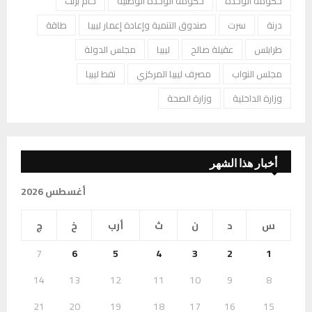
حكومة الوحدة
حكومة الوحدة الوطنية
خام برنت
درنة
سرت
صندوق التنمية وإعادة إعمار ليبيا
طاقة
طرابلس
عقيلة صالح
ليبيا
مجلس الدولة
مجلس النواب
مصرف ليبيا المركزي
نفط ليبيا
وزارة الداخلية
وزارة الصحة
أخبار هذا الشهر
أغسطس 2026
س
د
ن
ث
أرب
خ
ج
7
6
5
4
3
2
1
14
13
12
11
10
9
8
21
20
19
18
17
16
15