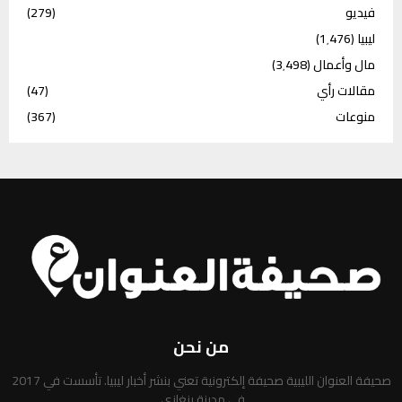
فيديو
(279)
ليبيا
(1٬476)
مال وأعمال
(3٬498)
مقالات رأي
(47)
منوعات
(367)
من نحن
صحيفة العنوان الليبية صحيفة إلكترونية تعني بنشر أخبار ليبيا. تأسست في 2017
في مدينة بنغازي.