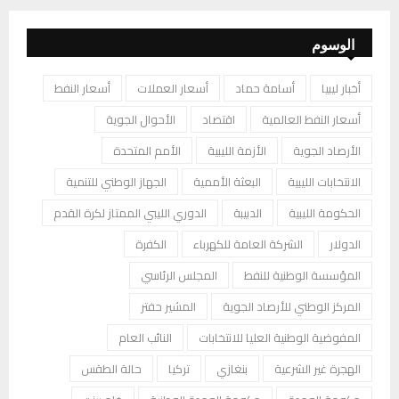
الوسوم
أخبار ليبيا
أسامة حماد
أسعار العملات
أسعار النفط
أسعار النفط العالمية
اقتصاد
الأحوال الجوية
الأرصاد الجوية
الأزمة الليبية
الأمم المتحدة
الانتخابات الليبية
البعثة الأممية
الجهاز الوطني للتنمية
الحكومة الليبية
الدبيبة
الدوري الليبي الممتاز لكرة القدم
الدولار
الشركة العامة للكهرباء
الكفرة
المؤسسة الوطنية للنفط
المجلس الرئاسي
المركز الوطني للأرصاد الجوية
المشير حفتر
المفوضية الوطنية العليا للانتخابات
النائب العام
الهجرة غير الشرعية
بنغازي
تركيا
حالة الطقس