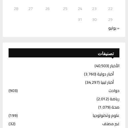
28
27
26
25
24
23
22
31
30
29
« يوليو
تصنيفات
الأخبار
(40٬503)
أخبار دولية
(3٬760)
أخبار ليبيا
(34٬297)
حوادث
(903)
رياضة
(2٬012)
صحة
(1٬079)
علوم وتكنولوجيا
(199)
غير مصنف
(32)