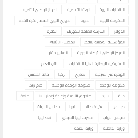
الانتخابات الليبية
البعثة الأممية
الجهاز الوطني للتنمية
الحكومة الليبية
الدبيبة
الدوري الليبي الممتاز لكرة القدم
الدولار
الشركة العامة للكهرباء
الكفرة
المؤسسة الوطنية للنفط
المجلس الرئاسي
المركز الوطني للأرصاد الجوية
المشير حفتر
المفوضية الوطنية العليا للانتخابات
النائب العام
الهجرة غير الشرعية
بنغازي
تركيا
حالة الطقس
حكومة الوحدة
حكومة الوحدة الوطنية
خام برنت
درنة
سرت
صندوق التنمية وإعادة إعمار ليبيا
طاقة
طرابلس
عقيلة صالح
ليبيا
مجلس الدولة
مجلس النواب
مصرف ليبيا المركزي
نفط ليبيا
وزارة الداخلية
وزارة الصحة