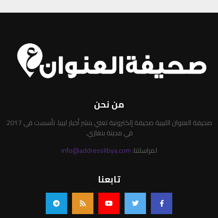
من نحن
صحيفة العنوان الليبية صحيفة إلكترونية تعني بنشر أخبار ليبيا. تأسست في 2017
في مدينة بنغازي.
لمراسلتنا:
info@addresslibya.com
تابعنا