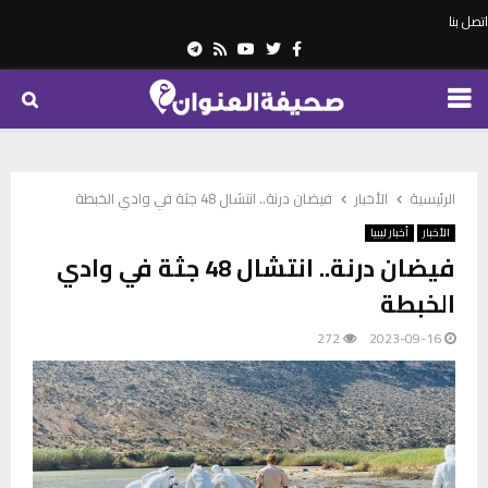
اتصل بنا
Telegram
Youtube
Rss
Twitter
Facebook
PRIMARY
MENU
الرئيسية
الأخبار
فيضان درنة.. انتشال 48 جثة في وادي الخبطة
الأخبار
أخبار ليبيا
فيضان درنة.. انتشال 48 جثة في وادي
الخبطة
272
2023-09-16