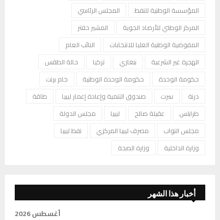
المؤسسة الوطنية للنفط
المجلس الرئاسي
المركز الوطني للأرصاد الجوية
المشير حفتر
المفوضية الوطنية العليا للانتخابات
النائب العام
الهجرة غير الشرعية
بنغازي
تركيا
حالة الطقس
حكومة الوحدة
حكومة الوحدة الوطنية
خام برنت
درنة
سرت
صندوق التنمية وإعادة إعمار ليبيا
طاقة
طرابلس
عقيلة صالح
ليبيا
مجلس الدولة
مجلس النواب
مصرف ليبيا المركزي
نفط ليبيا
وزارة الداخلية
وزارة الصحة
أخبار هذا الشهر
أغسطس 2026