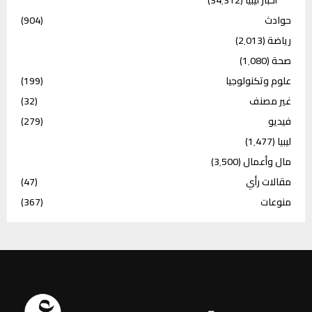
أخبار ليبيا
(34٬312)
حوادث
(904)
رياضة
(2٬013)
صحة
(1٬080)
علوم وتكنولوجيا
(199)
غير مصنف
(32)
فيديو
(279)
ليبيا
(1٬477)
مال وأعمال
(3٬500)
مقالات رأي
(47)
منوعات
(367)