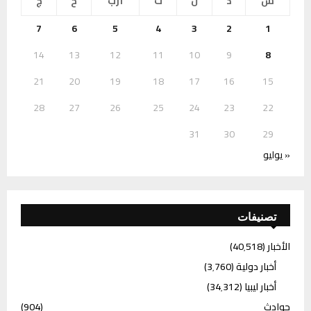
س
د
ن
ث
أرب
خ
ج
7
6
5
4
3
2
1
14
13
12
11
10
9
8
21
20
19
18
17
16
15
28
27
26
25
24
23
22
31
30
29
« يوليو
تصنيفات
الأخبار
(40٬518)
أخبار دولية
(3٬760)
أخبار ليبيا
(34٬312)
حوادث
(904)