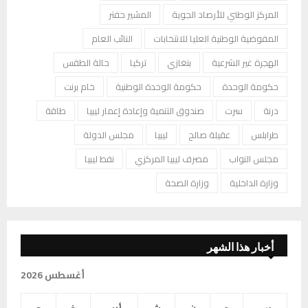
المركز الوطني للأرصاد الجوية
المشير حفتر
المفوضية الوطنية العليا للانتخابات
النائب العام
الهجرة غير الشرعية
بنغازي
تركيا
حالة الطقس
حكومة الوحدة
حكومة الوحدة الوطنية
خام برنت
درنة
سرت
صندوق التنمية وإعادة إعمار ليبيا
طاقة
طرابلس
عقيلة صالح
ليبيا
مجلس الدولة
مجلس النواب
مصرف ليبيا المركزي
نفط ليبيا
وزارة الداخلية
وزارة الصحة
أخبار هذا الشهر
أغسطس 2026