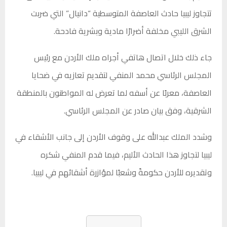
تتجاوز ليبيا حادث العاصفة المتوسطية “دانيال” التي ضربت
الشرق الليبي مخلفة أضرارًا مادية وبشرية فادحة.
جاء ذلك خلال اتصال هاتفي أجراه ملك الأردن مع رئيس
المجلس الرئاسي محمد المنفي لتقديم تعازيه في ضحايا
العاصفة، معربًا عن أسفه لما تعرض له المواطنون بالمنطقة
الشرقية، وفق بيان صادر عن المجلس الرئاسي.
وشدد الملك عبدالله على وقوف الأردن إلى جانب الأشقاء في
ليبيا لتجاوز هذا الحادث الأليم، فيما قدم المنفي شكره
وتقديره للأردن حكومةً وشعبًا لمؤازرة أشقائهم في ليبيا.