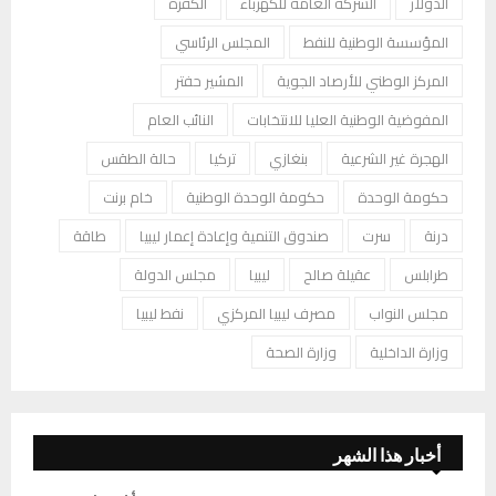
الدولار
الشركة العامة للكهرباء
الكفرة
المؤسسة الوطنية للنفط
المجلس الرئاسي
المركز الوطني للأرصاد الجوية
المشير حفتر
المفوضية الوطنية العليا للانتخابات
النائب العام
الهجرة غير الشرعية
بنغازي
تركيا
حالة الطقس
حكومة الوحدة
حكومة الوحدة الوطنية
خام برنت
درنة
سرت
صندوق التنمية وإعادة إعمار ليبيا
طاقة
طرابلس
عقيلة صالح
ليبيا
مجلس الدولة
مجلس النواب
مصرف ليبيا المركزي
نفط ليبيا
وزارة الداخلية
وزارة الصحة
أخبار هذا الشهر