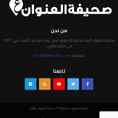
من نحن
صحيفة العنوان الليبية صحيفة إلكترونية تعني بنشر أخبار ليبيا. تأسست في 2017
في مدينة بنغازي.
لمراسلتنا:
info@addresslibya.com
تابعنا
جميع الحقوق محفوظة © صحيفة العنوان الليبية