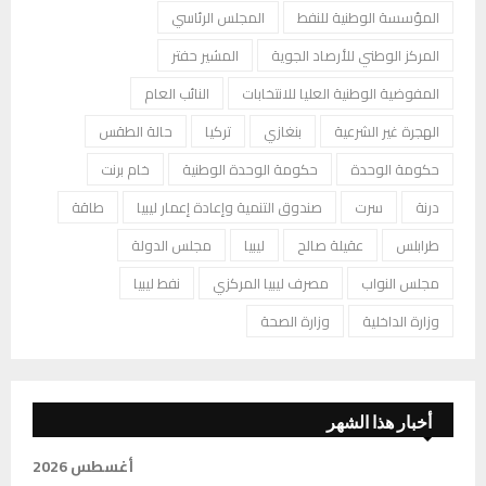
المؤسسة الوطنية للنفط
المجلس الرئاسي
المركز الوطني للأرصاد الجوية
المشير حفتر
المفوضية الوطنية العليا للانتخابات
النائب العام
الهجرة غير الشرعية
بنغازي
تركيا
حالة الطقس
حكومة الوحدة
حكومة الوحدة الوطنية
خام برنت
درنة
سرت
صندوق التنمية وإعادة إعمار ليبيا
طاقة
طرابلس
عقيلة صالح
ليبيا
مجلس الدولة
مجلس النواب
مصرف ليبيا المركزي
نفط ليبيا
وزارة الداخلية
وزارة الصحة
أخبار هذا الشهر
أغسطس 2026