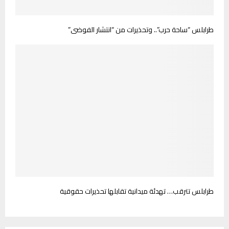
طرابلس “ساحة حرب”.. وتحذيرات من “انتشار الفوضى”
طرابلس تترقب… تهدئة ميدانية تقابلها تحذيرات حقوقية