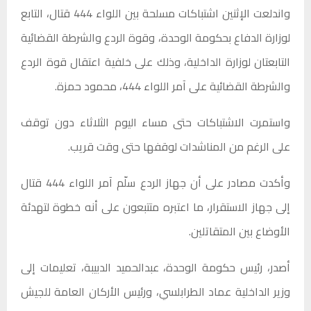
واندلعت الإثنين اشتباكات مسلحة بين اللواء 444 قتال، التابع
لوزارة الدفاع بحكومة الوحدة، وقوة الردع والشرطة القضائية
التابعتان لوزارة الداخلية، وذلك على خلفية اعتقال قوة الردع
والشرطة القضائية على آمر اللواء 444، محمود حمزة.
واستمرت الاشتباكات حتى مساء اليوم الثلاثاء دون توقف
على الرغم من المناشدات لوقفها حتى وقت قريب.
وأكدت مصادر على أن جهاز الردع سلّم آمر اللواء 444 قتال
إلى جهاز الاستقرار، ما اعتبره متتبعون على أنه خطوة لتهدئة
الأوضاع بين المتقاتلين.
أصدر، رئيس حكومة الوحدة، عبدالحميد الدبيبة، تعليمات إلى
وزير الداخلية عماد الطرابلسي، ورئيس الأركان العامة للجيش