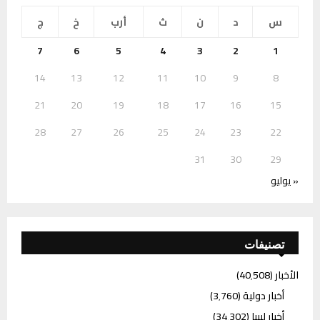
س
د
ن
ث
أرب
خ
ج
7
6
5
4
3
2
1
14
13
12
11
10
9
8
21
20
19
18
17
16
15
28
27
26
25
24
23
22
31
30
29
« يوليو
تصنيفات
الأخبار
(40٬508)
أخبار دولية
(3٬760)
أخبار ليبيا
(34٬302)