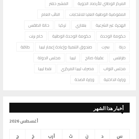
المركز الوطني للأرصاد الجوية
المشير حفتر
المفوضية الوطنية العليا للانتخابات
النائب العام
الهجرة غير الشرعية
بنغازي
تركيا
حالة الطقس
حكومة الوحدة
حكومة الوحدة الوطنية
خام برنت
درنة
سرت
صندوق التنمية وإعادة إعمار ليبيا
طاقة
طرابلس
عقيلة صالح
ليبيا
مجلس الدولة
مجلس النواب
مصرف ليبيا المركزي
نفط ليبيا
وزارة الداخلية
وزارة الصحة
أخبار هذا الشهر
أغسطس 2026
س
د
ن
ث
أرب
خ
ج