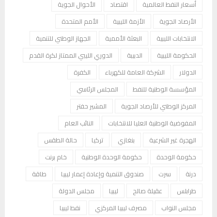
أسعار النفط العالمية
اقتصاد
الأحوال الجوية
الأرصاد الجوية
الأزمة الليبية
الأمم المتحدة
الانتخابات الليبية
البعثة الأممية
الجهاز الوطني للتنمية
الحكومة الليبية
الدبيبة
الدوري الليبي الممتاز لكرة القدم
الدولار
الشركة العامة للكهرباء
الكفرة
المؤسسة الوطنية للنفط
المجلس الرئاسي
المركز الوطني للأرصاد الجوية
المشير حفتر
المفوضية الوطنية العليا للانتخابات
النائب العام
الهجرة غير الشرعية
بنغازي
تركيا
حالة الطقس
حكومة الوحدة
حكومة الوحدة الوطنية
خام برنت
درنة
سرت
صندوق التنمية وإعادة إعمار ليبيا
طاقة
طرابلس
عقيلة صالح
ليبيا
مجلس الدولة
مجلس النواب
مصرف ليبيا المركزي
نفط ليبيا