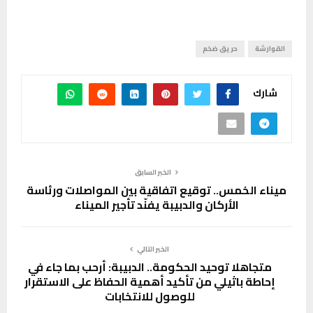
القوارشة
حريق ضخم
شارك
الخبر السابق
ميناء الخمس.. توقيع اتفاقية بين المواصلات ورئاسة
الأركان والدبيبة يفنّد تأجير الميناء
الخبر التالي
متجاهلا توحيد الحكومة.. الدبيبة: أرحب بما جاء في
إحاطة باثيلي من تأكيد أهمية الحفاظ على الاستقرار
للوصول للانتخابات