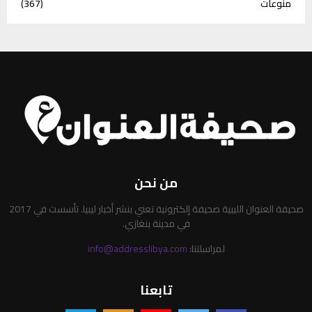
منوعات
(367)
من نحن
صحيفة العنوان الليبية صحيفة إلكترونية تعني بنشر أخبار ليبيا. تأسست في 2017
في مدينة بنغازي.
لمراسلتنا:
info@addresslibya.com
تابعنا