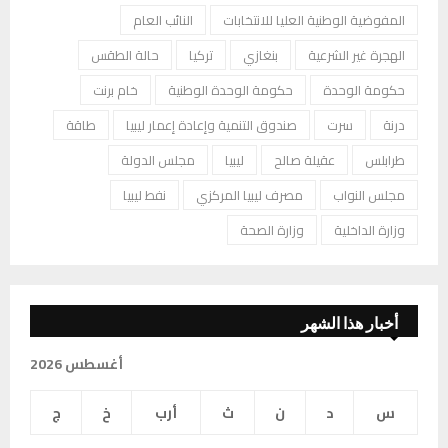
المفوضية الوطنية العليا للانتخابات
النائب العام
الهجرة غير الشرعية
بنغازي
تركيا
حالة الطقس
حكومة الوحدة
حكومة الوحدة الوطنية
خام برنت
درنة
سرت
صندوق التنمية وإعادة إعمار ليبيا
طاقة
طرابلس
عقيلة صالح
ليبيا
مجلس الدولة
مجلس النواب
مصرف ليبيا المركزي
نفط ليبيا
وزارة الداخلية
وزارة الصحة
أخبار هذا الشهر
أغسطس 2026
س
د
ن
ث
أرب
خ
ج