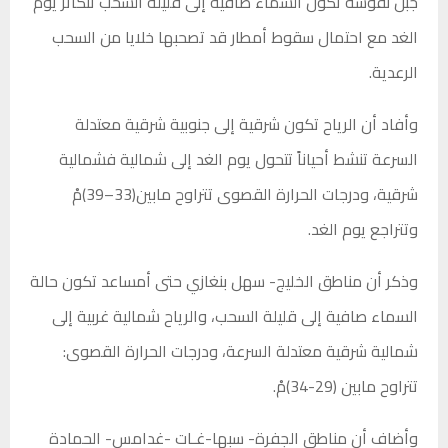
جبل نفوسة تكون السماء صافية إلى قليلة السحب تتكاثر يوم
الغد مع احتمال سقوط أمطار قد تصحبها خلايا من السحب
الرعدية.
وأفاد أن الرياح تكون شرقية إلى جنوبية شرقية معتدلة
السرعة تنشط أحياناً تتحول يوم الغد إلى شمالية فشمالية
شرقية، ودرجات الحرارة القصوى تتراوح مابين(33–39)مْ
وتتراجع يوم الغد.
وذكر أن مناطق الخليج- سهل بنغازي حتى أمساعد تكون حالة
السماء صافية إلى قليلة السحب، والرياح شمالية غربية إلى
شمالية شرقية معتدلة السرعة، ودرجات الحرارة القصوى:
تتراوح مابين (29-34)مْ.
وأضاف أن مناطق الجفرة- سبها-غـات -غدامس- الحمادة