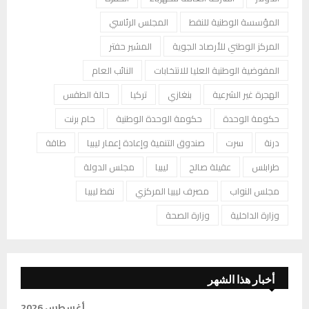
المؤسسة الوطنية للنفط
المجلس الرئاسي
المركز الوطني للأرصاد الجوية
المشير حفتر
المفوضية الوطنية العليا للانتخابات
النائب العام
الهجرة غير الشرعية
بنغازي
تركيا
حالة الطقس
حكومة الوحدة
حكومة الوحدة الوطنية
خام برنت
درنة
سرت
صندوق التنمية وإعادة إعمار ليبيا
طاقة
طرابلس
عقيلة صالح
ليبيا
مجلس الدولة
مجلس النواب
مصرف ليبيا المركزي
نفط ليبيا
وزارة الداخلية
وزارة الصحة
أخبار هذا الشهر
أغسطس 2026